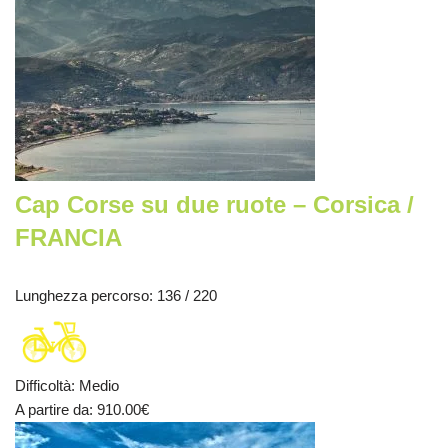
Cap Corse su due ruote – Corsica /
FRANCIA
Lunghezza percorso
: 136 / 220
Difficoltà
:
Medio
A partire da
: 910.00
€