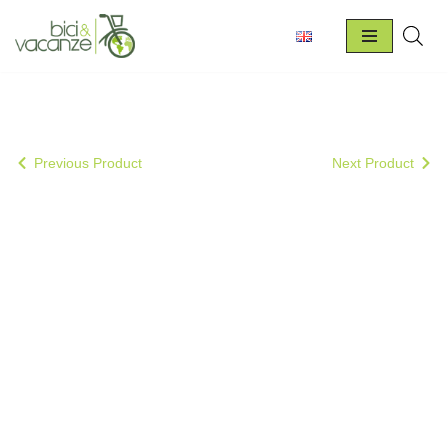
Vai
al
contenuto
Previous Product
Next Product