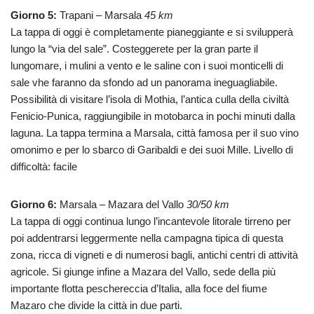
Giorno 5:
Trapani – Marsala
45 km
La tappa di oggi è completamente pianeggiante e si svilupperà
lungo la “via del sale”. Costeggerete per la gran parte il
lungomare, i mulini a vento e le saline con i suoi monticelli di
sale vhe faranno da sfondo ad un panorama ineguagliabile.
Possibilità di visitare l’isola di Mothia, l’antica culla della civiltà
Fenicio-Punica, raggiungibile in motobarca in pochi minuti dalla
laguna. La tappa termina a Marsala, città famosa per il suo vino
omonimo e per lo sbarco di Garibaldi e dei suoi Mille. Livello di
difficoltà: facile
Giorno 6:
Marsala – Mazara del Vallo
30/50 km
La tappa di oggi continua lungo l’incantevole litorale tirreno per
poi addentrarsi leggermente nella campagna tipica di questa
zona, ricca di vigneti e di numerosi bagli, antichi centri di attività
agricole. Si giunge infine a Mazara del Vallo, sede della più
importante flotta peschereccia d’Italia, alla foce del fiume
Mazaro che divide la città in due parti.