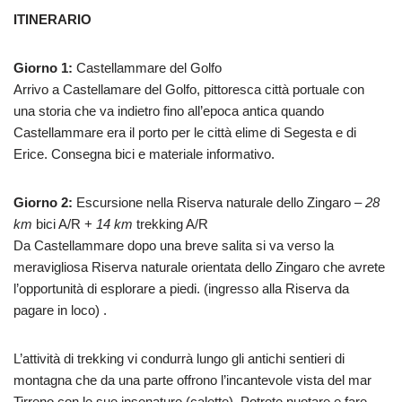
ITINERARIO
Giorno 1:
Castellammare del Golfo
Arrivo a Castellamare del Golfo, pittoresca città portuale con
una storia che va indietro fino all’epoca antica quando
Castellammare era il porto per le città elime di Segesta e di
Erice. Consegna bici e materiale informativo.
Giorno 2:
Escursione nella Riserva naturale dello Zingaro –
28
km
bici A/R +
14 km
trekking A/R
Da Castellammare dopo una breve salita si va verso la
meravigliosa Riserva naturale orientata dello Zingaro che avrete
l’opportunità di esplorare a piedi. (ingresso alla Riserva da
pagare in loco) .
L’attività di trekking vi condurrà lungo gli antichi sentieri di
montagna che da una parte offrono l’incantevole vista del mar
Tirreno con le sue insenature (calette). Potrete nuotare e fare