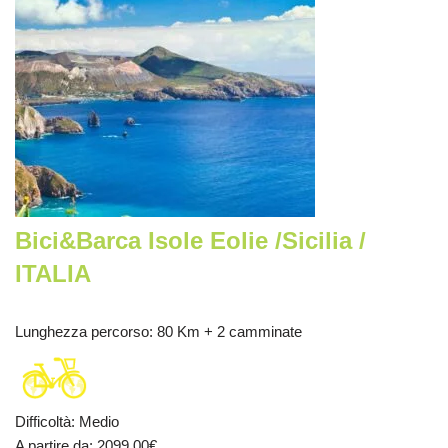
Bici&Barca Isole Eolie /Sicilia /
ITALIA
Lunghezza percorso
: 80 Km + 2 camminate
Difficoltà
:
Medio
A partire da
: 2099.00
€