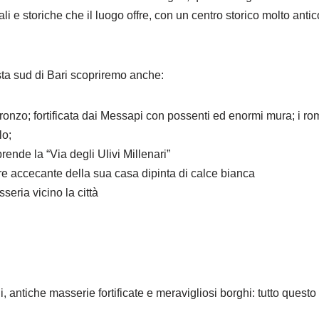
li e storiche che il luogo offre, con un centro storico molto anti
sta sud di Bari scopriremo anche:
bronzo; fortificata dai Messapi con possenti ed enormi mura; i rom
lo;
ende la “Via degli Ulivi Millenari”
ore accecante della sua casa dipinta di calce bianca
eria vicino la città
, antiche masserie fortificate e meravigliosi borghi: tutto questo è