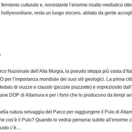
i fermento culturale e, nonostante l’enorme risalto mediatico otten
i hollywoodiane, resta un luogo sincero, abitato da gente accogl
a
co Nazionale dell’Alta Murgia, la pseudo steppa più vasta d’Ital
per l’importanza mondiale dei suoi siti geologici. La prima cit
to dedalo di viuzze e claustri (piccole piazzette) e impreziosito d
ne DOP di Altamura e per i forni che lo producono da tempi ant
nella natura selvaggia del Parco per raggiungere il Pulo di Altam
he cos’è il Pulo? Quando lo vedrai penserai subito all’enorme cr
 gusto c’è…