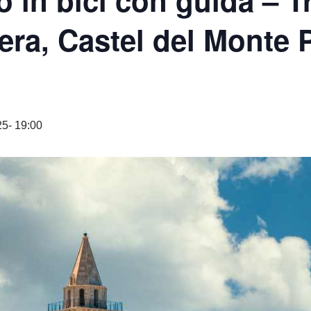
o in bici con guida – 
era, Castel del Monte
5- 19:00