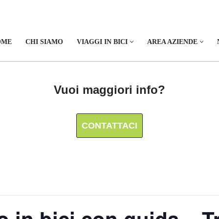
OME
CHI SIAMO
VIAGGI IN BICI
AREA AZIENDE
Vuoi maggiori info?
CONTATTACI