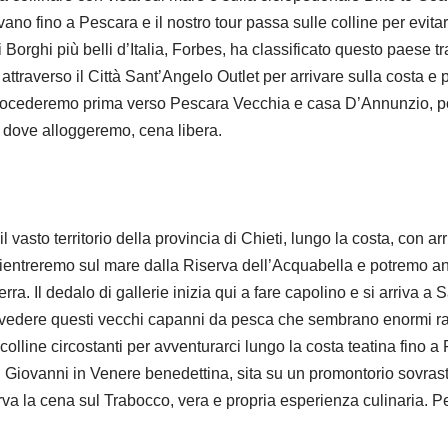
vano fino a Pescara e il nostro tour passa sulle colline per evitar
Borghi più belli d’Italia, Forbes, ha classificato questo paese tr
attraverso il Città Sant’Angelo Outlet per arrivare sulla costa e 
 procederemo prima verso Pescara Vecchia e casa D’Annunzio, po
e dove alloggeremo, cena libera.
l vasto territorio della provincia di Chieti, lungo la costa, con ar
entreremo sul mare dalla Riserva dell’Acquabella e potremo anc
ra. Il dedalo di gallerie inizia qui a fare capolino e si arriva a 
 vedere questi vecchi capanni da pesca che sembrano enormi ra
lline circostanti per avventurarci lungo la costa teatina fino a
Giovanni in Venere benedettina, sita su un promontorio sovrasta
erva la cena sul Trabocco, vera e propria esperienza culinaria. 