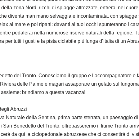
 della zona Nord, ricchi di spiagge attrezzate, entrerai nel cuore 
che diventa man mano selvaggia e incontaminata, con spiagge sem
elax al mare e poi riparti: davanti ai tuoi occhi spunteranno i cara
entre pedalerai nella numerose riserve naturali della regione. T
er tutti i gusti e la pista ciclabile più lunga d’Italia di un Abru
edetto del Tronto. Conosciamo il gruppo e l’accompagnatore e fac
 Riviera delle Palme e magari assaporare un gelato sul lungomar
 assieme: brindiamo a questa vacanza!
egli Abruzzi
a Naturale della Sentina, prima parte sterrata, un paesaggio di
 di San Benedetto del Tronto, oltrepasseremo il fiume Tronto arr
erà da qui la ciclopedonale abruzzese che ci consentirà di visit