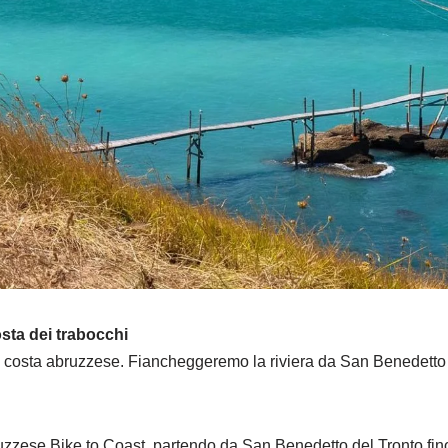
osta dei trabocchi
 la costa abruzzese. Fiancheggeremo la riviera da San Benedetto
ruzzese Bike to Coast, partendo da San Benedetto del Tronto fino