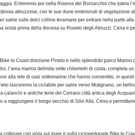
aggia. Entreremo poi nella Riserva del Borsacchio che tutela l’
a sabbiosa abruzzese, con le sue dune embrionali di vegetazione al
er salire sulle dolci colline teramane per entrare nella parte al
na sosta prima della discesa su Roseto degli Abruzzi. Cena e p
ke to Coast direzione Pineto e nello splendido parco Marino de
lvi, l’area marina delimita sette chilometri di costa, completa 
si alla rete di oasi sottomarine che hanno consentito, in questi
ineto lasceremo la ciclabile per salire verso Mutignano, un bell
 fra calanchi e antiche terre del Cerrano città antica degli Acqua
ino a raggiungere il borgo vecchio di Silvi Alta. Cena e pernottam
 collinare con vista sul mare e sulla ciclopedonale Bike to Coas