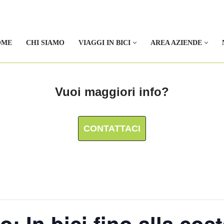
OME
CHI SIAMO
VIAGGI IN BICI
AREA AZIENDE
Vuoi maggiori info?
CONTATTACI