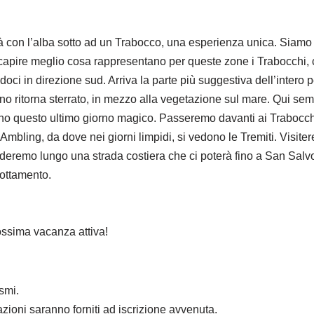
erà con l’alba sotto ad un Trabocco, una esperienza unica. Siamo
 capire meglio cosa rappresentano per queste zone i Trabocchi
doci in direzione sud. Arriva la parte più suggestiva dell’intero 
no ritorna sterrato, in mezzo alla vegetazione sul mare. Qui sem
o questo ultimo giorno magico. Passeremo davanti ai Trabocchi st
Ambling, da dove nei giorni limpidi, si vedono le Tremiti. Visite
nderemo lungo una strada costiera che ci poterà fino a San Salvo
nottamento.
rossima vacanza attiva!
smi.
mazioni saranno forniti ad iscrizione avvenuta.