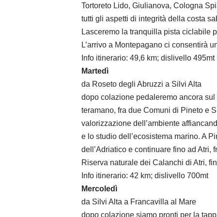
Tortoreto Lido, Giulianova, Cologna Spi
tutti gli aspetti di integrità della cost
Lasceremo la tranquilla pista ciclabile p
L’arrivo a Montepagano ci consentirà u
Info itinerario: 49,6 km; dislivello 495mt
Martedì
da Roseto degli Abruzzi a Silvi Alta
dopo colazione pedaleremo ancora sul Bi
teramano, fra due Comuni di Pineto e Si
valorizzazione dell’ambiente affiancando
e lo studio dell’ecosistema marino. A P
dell’Adriatico e continuare fino ad Atri,
Riserva naturale dei Calanchi di Atri, f
Info itinerario: 42 km; dislivello 700mt
Mercoledì
da Silvi Alta a Francavilla al Mare
dopo colazione siamo pronti per la tappa