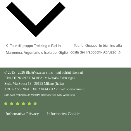
Tour di Gruppo: In bici fino alla
Tour di gruppo Trekking e Bici in
costa dei Trabocchi- Abruzzo
Maremma, Argentario e Isola del Giglio
© 2015 - 2026 Bici&Vacanze s.n.c - tutti i diritti riservati
P.Iva IT02687970034 REA: MI–304827
dati legali
Sede: Via Stresa 18 - 20125 Milano (Italia)
+39 392 5632094
+39 02 84143812
info@bicievacanze.it
Sito web realizzato da WebePc
creazione siti web WordPress
Informativa Privacy
Informativa Cookie