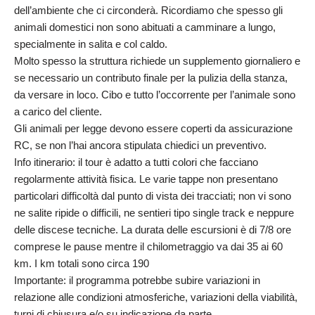
dell’ambiente che ci circonderà. Ricordiamo che spesso gli
animali domestici non sono abituati a camminare a lungo,
specialmente in salita e col caldo.
Molto spesso la struttura richiede un supplemento giornaliero e
se necessario un contributo finale per la pulizia della stanza,
da versare in loco. Cibo e tutto l’occorrente per l’animale sono
a carico del cliente.
Gli animali per legge devono essere coperti da assicurazione
RC, se non l’hai ancora stipulata chiedici un preventivo.
Info itinerario: il tour è adatto a tutti colori che facciano
regolarmente attività fisica. Le varie tappe non presentano
particolari difficoltà dal punto di vista dei tracciati; non vi sono
ne salite ripide o difficili, ne sentieri tipo single track e neppure
delle discese tecniche. La durata delle escursioni è di 7/8 ore
comprese le pause mentre il chilometraggio va dai 35 ai 60
km. I km totali sono circa 190
Importante: il programma potrebbe subire variazioni in
relazione alle condizioni atmosferiche, variazioni della viabilità,
turni di chiusura e/o su indicazione da parte