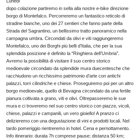
Lunedì
dopo colazione partiremo in sella alla nostre e-bike direzione
borgo di Montefalco. Percorreremo un fantastico reticolo di
stradine bianche, uno dei 27 sentieri che fanno parte della
Strada del Sagrantino, un bellissimo tratto panoramico nella
campagna umbra. Circondati da olivi e viti raggiungeremo
Montefalco, uno dei Borghi più belli d’Italia, che per la sua
splendida posizione è definito la “Ringhiera dell’Umbria”.
Avremo la possibilità di visitare il suo centro storico
medioevale circondato da splendide mura duecentesche che
racchiudono un ricchissimo patrimonio d’arte con antichi
palazzi, torri cilindriche e chiese. Proseguiremo poi per un altro
borgo medioevale, quello di Bevagna circondato da una fertile
pianura coltivata a grano, viti e olivi. Oltrepasseremo le sue
mura e ci troveremo nel suo centro storico con piazze, vicoli,
chiese, palazzi e campanili, un vero gioiello! A pranzo ci
delizieremo con una degustazione di vini e prodotti locali. Nel
tardo pomeriggio rientreremo in hotel. Cena e pernottamento.
Info itinerario: durata 7h comprese pause; distanza 50 km;