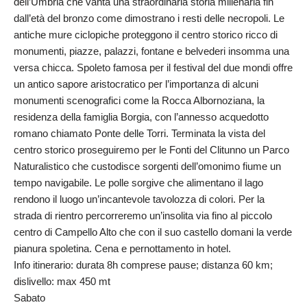
dell’Umbria che vanta una straordinaria storia millenaria fin
dall’età del bronzo come dimostrano i resti delle necropoli. Le
antiche mure ciclopiche proteggono il centro storico ricco di
monumenti, piazze, palazzi, fontane e belvederi insomma una
versa chicca. Spoleto famosa per il festival del due mondi offre
un antico sapore aristocratico per l’importanza di alcuni
monumenti scenografici come la Rocca Albornoziana, la
residenza della famiglia Borgia, con l’annesso acquedotto
romano chiamato Ponte delle Torri. Terminata la vista del
centro storico proseguiremo per le Fonti del Clitunno un Parco
Naturalistico che custodisce sorgenti dell’omonimo fiume un
tempo navigabile. Le polle sorgive che alimentano il lago
rendono il luogo un’incantevole tavolozza di colori. Per la
strada di rientro percorreremo un’insolita via fino al piccolo
centro di Campello Alto che con il suo castello domani la verde
pianura spoletina. Cena e pernottamento in hotel.
Info itinerario: durata 8h comprese pause; distanza 60 km;
dislivello: max 450 mt
Sabato