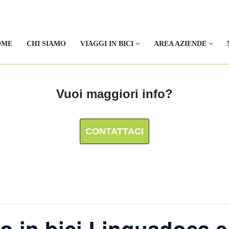
OME
CHI SIAMO
VIAGGI IN BICI
AREA AZIENDE
Vuoi maggiori info?
CONTATTACI