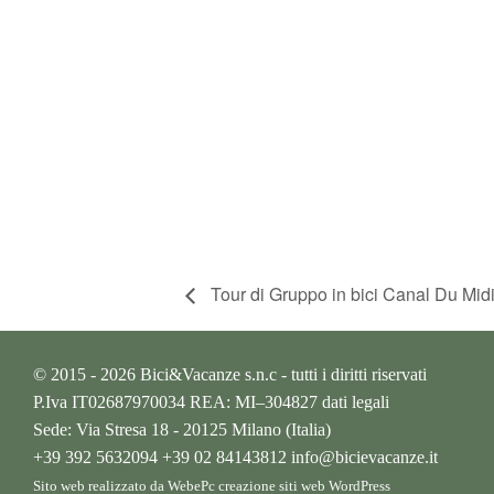
Tour di Gruppo in bici Canal Du Midi
© 2015 - 2026 Bici&Vacanze s.n.c - tutti i diritti riservati
P.Iva IT02687970034 REA: MI–304827
dati legali
Sede: Via Stresa 18 - 20125 Milano (Italia)
+39 392 5632094
+39 02 84143812
info@bicievacanze.it
Sito web realizzato da WebePc
creazione siti web WordPress