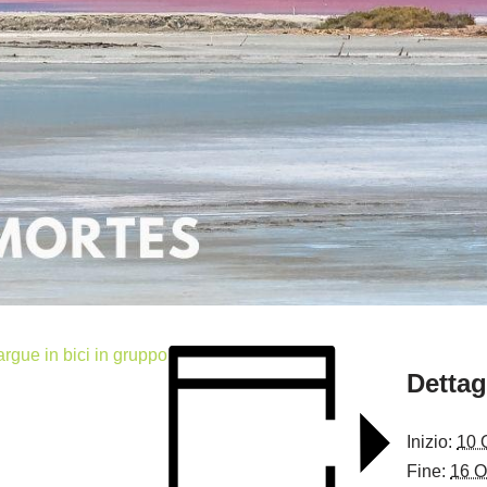
gue in bici in gruppo
Dettag
Inizio:
10 
Fine:
16 O