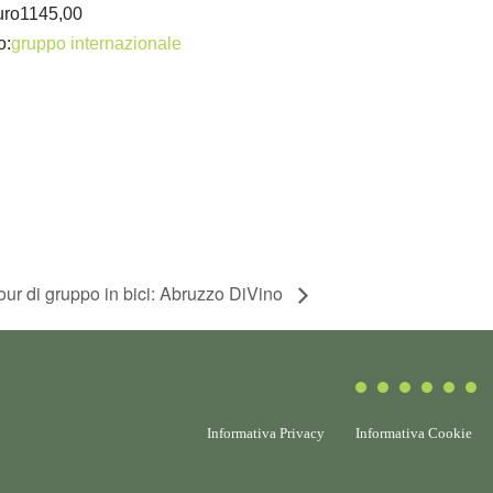
uro1145,00
o:
gruppo internazionale
ur di gruppo in bici: Abruzzo DiVino
Informativa Privacy
Informativa Cookie