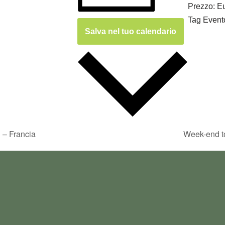
Prezzo:
E
Tag Event
Salva nel tuo calendario
 – Francia
Week-end to