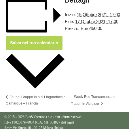
Dettagli
Inizio:
15 Ottobre 2021- 17:00
Fine:
17 Ottobre 2021- 17:00
Prezzo:
Euro450,00
Salva nel tuo calendario
Week-End Transumanza e
Tour di Gruppo in bici Linguadoca e
Camargue – Francia
Tratturi in Abruzzo
© 2015 - 2026 Bici&Vacanze s.n.c - tutti i diritti riservati
P.Iva IT02687970034 REA: MI–304827
dati legali
Sede: Via Stresa 18 - 20125 Milano (Italia)