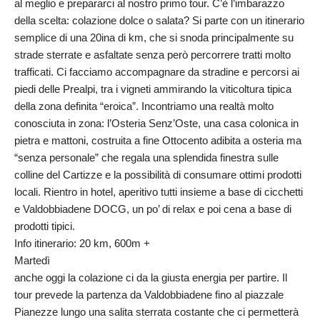
al meglio e prepararci al nostro primo tour. C’è l’imbarazzo
della scelta: colazione dolce o salata? Si parte con un itinerario
semplice di una 20ina di km, che si snoda principalmente su
strade sterrate e asfaltate senza però percorrere tratti molto
trafficati. Ci facciamo accompagnare da stradine e percorsi ai
piedi delle Prealpi, tra i vigneti ammirando la viticoltura tipica
della zona definita “eroica”. Incontriamo una realtà molto
conosciuta in zona: l’Osteria Senz’Oste, una casa colonica in
pietra e mattoni, costruita a fine Ottocento adibita a osteria ma
“senza personale” che regala una splendida finestra sulle
colline del Cartizze e la possibilità di consumare ottimi prodotti
locali. Rientro in hotel, aperitivo tutti insieme a base di cicchetti
e Valdobbiadene DOCG, un po’ di relax e poi cena a base di
prodotti tipici.
Info itinerario: 20 km, 600m +
Martedì
anche oggi la colazione ci da la giusta energia per partire. Il
tour prevede la partenza da Valdobbiadene fino al piazzale
Pianezze lungo una salita sterrata costante che ci permetterà