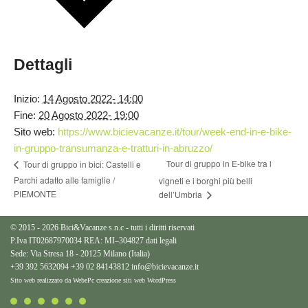
Dettagli
Inizio:
14 Agosto 2022- 14:00
Fine:
20 Agosto 2022- 19:00
Sito web:
https://www.bicievacanze.it/tour/week-end-in-e-bike-
in-gruppo-transumanza-e-tratturi-in-abruzzo/
Tour di gruppo in E-bike tra i
Tour di gruppo in bici: Castelli e
Parchi adatto alle famiglie /
vigneti e i borghi più belli
PIEMONTE
dell’Umbria
© 2015 - 2026 Bici&Vacanze s.n.c - tutti i diritti riservati
P.Iva IT02687970034 REA: MI–304827
dati legali
Sede: Via Stresa 18 - 20125 Milano (Italia)
+39 392 5632094
+39 02 84143812
info@bicievacanze.it
Sito web realizzato da WebePc
creazione siti web WordPress