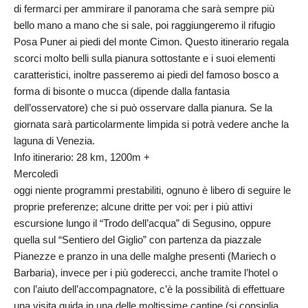
di fermarci per ammirare il panorama che sarà sempre più
bello mano a mano che si sale, poi raggiungeremo il rifugio
Posa Puner ai piedi del monte Cimon. Questo itinerario regala
scorci molto belli sulla pianura sottostante e i suoi elementi
caratteristici, inoltre passeremo ai piedi del famoso bosco a
forma di bisonte o mucca (dipende dalla fantasia
dell’osservatore) che si può osservare dalla pianura. Se la
giornata sarà particolarmente limpida si potrà vedere anche la
laguna di Venezia.
Info itinerario: 28 km, 1200m +
Mercoledì
oggi niente programmi prestabiliti, ognuno è libero di seguire le
proprie preferenze; alcune dritte per voi: per i più attivi
escursione lungo il “Trodo dell’acqua” di Segusino, oppure
quella sul “Sentiero del Giglio” con partenza da piazzale
Pianezze e pranzo in una delle malghe presenti (Mariech o
Barbaria), invece per i più goderecci, anche tramite l’hotel o
con l’aiuto dell’accompagnatore, c’è la possibilità di effettuare
una visita guida in una delle moltissime cantine (si consiglia