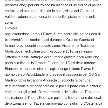
prenotazione); per chi invece ha bisogno di un giorno di pausa
completa ci sta un po’ di relax in hotel, visita del Centro di
Valdobbiadene e apericena in una delle tipiche osterie della
zona.
Giovedì
oggi escursione verso il Piave, fiume sacro alla patria ricco di
biodiversità e di storia: infatti durante la Grande Guerra ci
furono feroci scontri in queste zone. Visiteremo l’Isola dei
Morti, dove negli ultimi giorni di ottobre 1918, si sviluppò
l’offensiva della Battaglia della Vittoria guidata dagli Arditi che
portò alla fine della Grande Guerra; poi l’Oasi delle fontane
Bianche, importante sito ecologico lungo il fiume Piave. Il
ritorno verso Valdobbiadene prevede il passaggio per Col San
Martino, dove la cantina Andreola ci accoglierà per una
degustazione a dir poco “eroica” e poi si riparte con le batterie
cariche per gli ultimi 13km immersi nelle colline del Prosecco
in direzione dell’hotel. Doccia e poi cena libera in uno dei locali
della zona; se non l’avete già provato consigliamo L’Osteria La