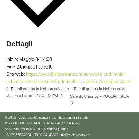
Dettagli
Inizio:
Maggio 8- 14:00
Fine:
Maggio 10- 19:00
Sito web:
https://www.bicievacanze.it/tour/week-end-in-bici-
nel-delta-del-po-isola-della-donzella-ca-venier-di-gruppo-italia/
Tour di gruppo in bici con guida
Tour di gruppo in bici con guida da
Matera a Lecce – PUGLIA/ ITALIA
Salento Classico – PUGLIA/ ITALIA
© 2015 - 2026 Bici&Vacanze s.n.c - tutti i diritti riservati
P.Iva IT02687970034 REA: MI–304827
dati legali
Sede: Via Stresa 18 - 20125 Milano (Italia)
+39 392 5632094
+39 02 84143812
info@bicievacanze.it