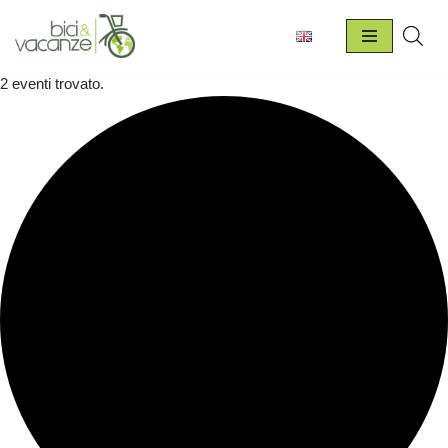
Vai
al
2 eventi trovato.
contenuto