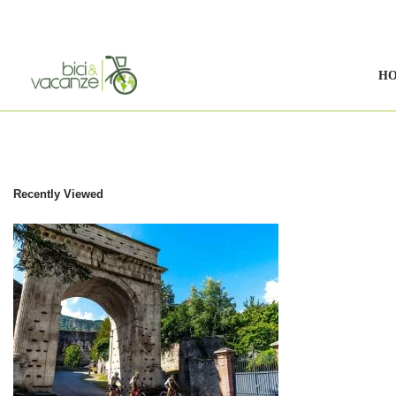
Vai
al
H
contenuto
Recently Viewed