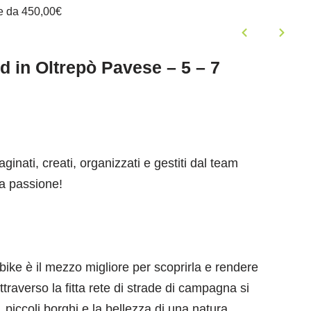
re da
450,00
€
d in Oltrepò Pavese – 5 – 7
nati, creati, organizzati e gestiti dal team
ra passione!
ike è il mezzo migliore per scoprirla e rendere
. Attraverso la fitta rete di strade di campagna si
piccoli borghi e la bellezza di una natura