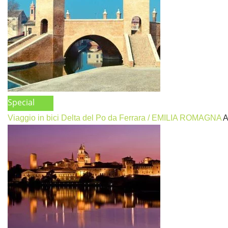
Special
Viaggio in bici Delta del Po da Ferrara / EMILIA ROMAGNA
A