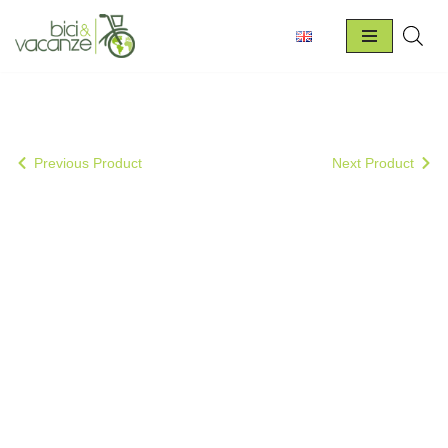
Vai
al
contenuto
Previous Product
Next Product