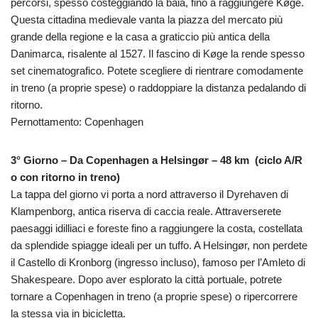
percorsi, spesso costeggiando la baia, fino a raggiungere Køge.
Questa cittadina medievale vanta la piazza del mercato più
grande della regione e la casa a graticcio più antica della
Danimarca, risalente al 1527. Il fascino di Køge la rende spesso
set cinematografico. Potete scegliere di rientrare comodamente
in treno (a proprie spese) o raddoppiare la distanza pedalando di
ritorno.
Pernottamento: Copenhagen
3° Giorno – Da Copenhagen a Helsingør – 48 km (ciclo A/R
o con ritorno in treno)
La tappa del giorno vi porta a nord attraverso il Dyrehaven di
Klampenborg, antica riserva di caccia reale. Attraverserete
paesaggi idilliaci e foreste fino a raggiungere la costa, costellata
da splendide spiagge ideali per un tuffo. A Helsingør, non perdete
il Castello di Kronborg (ingresso incluso), famoso per l’Amleto di
Shakespeare. Dopo aver esplorato la città portuale, potrete
tornare a Copenhagen in treno (a proprie spese) o ripercorrere
la stessa via in bicicletta.