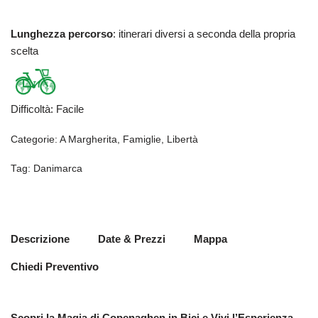
Lunghezza percorso
: itinerari diversi a seconda della propria
scelta
Difficoltà
:
Facile
Categorie:
A Margherita
,
Famiglie
,
Libertà
Tag:
Danimarca
Descrizione
Date & Prezzi
Mappa
Chiedi Preventivo
Scopri la Magia di Copenaghen in Bici e Vivi l’Esperienza