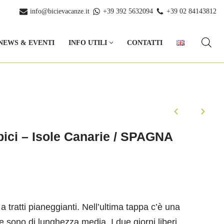
info@bicievacanze.it
+39 392 5632094
+39 02 84143812
NEWS & EVENTI
INFO UTILI
CONTATTI
 bici – Isole Canarie / SPAGNA
a tratti pianeggianti.
Nell’ultima tappa c’è u
na
e
sono di lunghezza media. I due
giorni
liberi