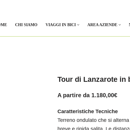
OME
CHI SIAMO
VIAGGI IN BICI
AREA AZIENDE
Tour di Lanzarote in
A partire da
1.180,00
€
Caratteristiche Tecniche
Terreno
ondulato che si alterna 
breve e ripida
salita.
Le distanz