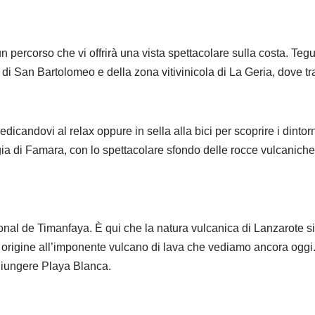
un percorso che vi offrirà una vista spettacolare sulla costa. Tegu
e di San Bartolomeo e della zona vitivinicola di La Geria, dove tr
edicandovi al relax oppure in sella alla bici per scoprire i dinto
ggia di Famara, con lo spettacolare sfondo delle rocce vulcaniche.
Nacional de Timanfaya. È qui che la natura vulcanica di Lanzarote
dato origine all’imponente vulcano di lava che vediamo ancora ogg
ggiungere Playa Blanca.