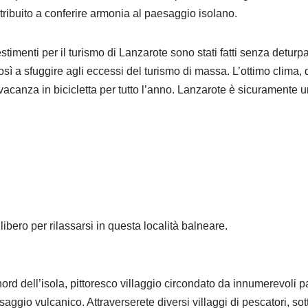
ribuito a conferire armonia al paesaggio isolano.
vestimenti per il turismo di Lanzarote sono stati fatti senza detu
così a sfuggire agli eccessi del turismo di massa. L’ottimo clima,
vacanza in bicicletta per tutto l’anno. Lanzarote è sicuramente
ibero per rilassarsi in questa località balneare.
nord dell’isola, pittoresco villaggio circondato da innumerevoli p
aggio vulcanico. Attraverserete diversi villaggi di pescatori, s