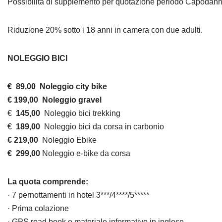
Possibilità di supplemento per quotazione periodo Capodann
Riduzione 20% sotto i 18 anni in camera con due adulti.
NOLEGGIO BICI
€ 89,00 Noleggio city bike
€ 199,00 Noleggio gravel
€
145,00
Noleggio bici trekking
€
189,00
Noleggio bici da corsa in carbonio
€ 219,00
Noleggio Ebike
€ 299,00
Noleggio e-bike da corsa
La quota comprende:
· 7 pernottamenti in hotel 3***/4****/5*****
· Prima colazione
· GPS road book e materiale informativo in inglese