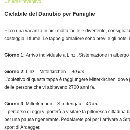
Chiedi Preventivo
Ciclabile del Danubio per Famiglie
Ecco una vacanza in bici molto facile e divertente, consigliat
costeggia il fiume. Le tappe giornaliere sono brevi e gli hotel 
Giorno 1:
Arrivo individuale a Linz . Sistemazione in albergo 
Giorno 2:
Linz – Mitterkirchen
40 km
L’obiettivo di questa tappa è raggiungere Mitterkirchen, dove per
delle persone che vi abitavano 2700 anni fa.
Giorno 3:
Mitterkirchen – Strudengau
40 km
Il percorso di oggi vi porterà a visitare la pittoresca cittadin
per una pausa rigenerante. Pedalarete poi per i arrivare a Stru
sport di Ardagger.