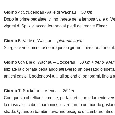
Giorno 4:
Strudengau -Valle di Wachau
50 km
Dopo le prime pedalate, vi inoltrerete nella famosa valle di
vigneti di Spitz vi accoglieranno ai piedi del monte Eimer.
Giorno 5:
Valle di Wachau
giornata libera
Scegliete voi come trascorre questo giorno libero: una nuotata
Giorno 6:
Valle di Wachau – Stockerau 5
0 km + treno Krem
Iniziate la giornata pedalando attraverso un paesaggio spettacola
antichi castelli, godendovi tutti gli splendidi panorami, fino 
Giorno 7:
Sockerau – Vienna
25 km
Con questo obiettivo in mente, pedalerete comodamente verso Vi
la musica e il cibo. I bambini si divertiranno un mondo gustando
strada. Quando i bambini avranno bisogno di cambiare ritmo, d