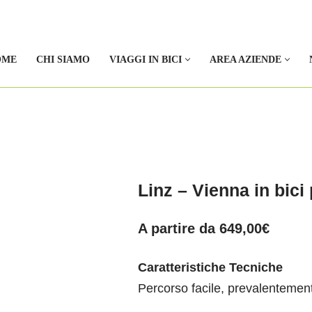
OME
CHI SIAMO
VIAGGI IN BICI
AREA AZIENDE
Linz – Vienna in bici
A partire da
649,00
€
Caratteristiche Tecniche
Percorso facile, prevalentement