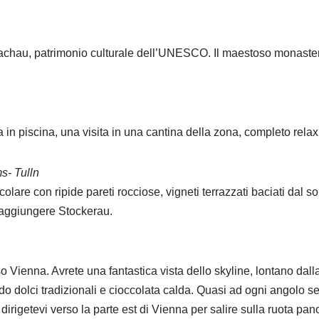
 Wachau, patrimonio culturale dell’UNESCO. Il maestoso monaster
 in piscina, una visita in una cantina della zona, completo rela
s- Tulln
re con ripide pareti rocciose, vigneti terrazzati baciati dal sole,
a raggiungere Stockerau.
enna. Avrete una fantastica vista dello skyline, lontano dalla f
 dolci tradizionali e cioccolata calda. Quasi ad ogni angolo sentir
irigetevi verso la parte est di Vienna per salire sulla ruota pan