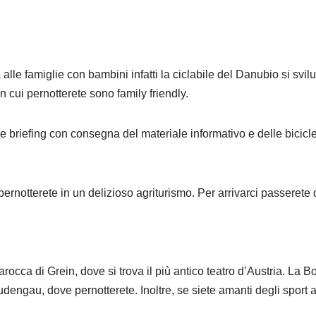
a alle famiglie con bambini infatti la ciclabile del Danubio si 
in cui pernotterete sono family friendly.
e briefing con consegna del materiale informativo e delle bicicle
notterete in un delizioso agriturismo. Per arrivarci passerete da u
a barocca di Grein, dove si trova il più antico teatro d’Austria. 
dengau, dove pernotterete. Inoltre, se siete amanti degli sport a