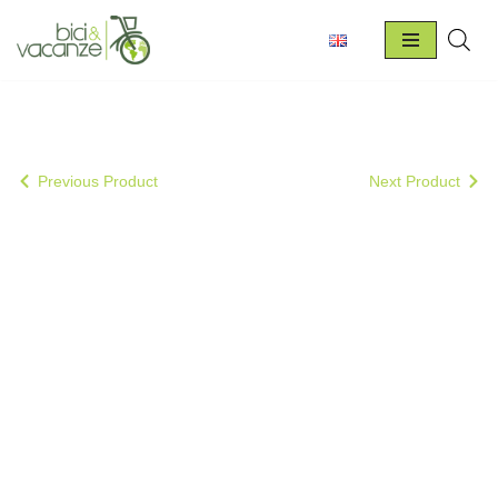
Vai
al
contenuto
Previous Product
Next Product