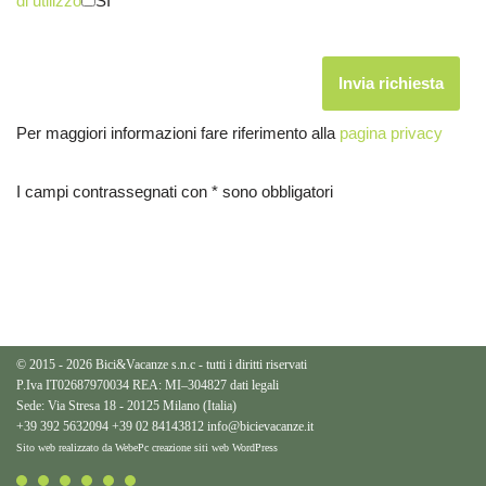
di utilizzo
SI
Per maggiori informazioni fare riferimento alla
pagina privacy
I campi contrassegnati con * sono obbligatori
© 2015 - 2026 Bici&Vacanze s.n.c - tutti i diritti riservati
P.Iva IT02687970034 REA: MI–304827
dati legali
Sede: Via Stresa 18 - 20125 Milano (Italia)
+39 392 5632094
+39 02 84143812
info@bicievacanze.it
Sito web realizzato da WebePc
creazione siti web WordPress