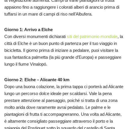
la vegetazione aumenta. Campi di varie piantagioni di frutta
appaiono fino a raggiungere i colorati alberi di arancio prima di
tuffarsi in un mare di campi di riso nell’Albufera.
Giorno 1: Arrivo a Elche
Con diversi monumenti dichiarati
siti del patrimonio mondiale
, la
città di Elche è un buon punto di partenza per il tuo viaggio in
bicicletta. Il giorno prima di iniziare a pedalare, puoi visitare la
sua fantastica palmetta (la più grande d’Europa) e passeggiare
lungo il fiume Vinalopó.
Giorno 2: Elche – Alicante 40 km
Dopo una buona colazione, la prima tappa ci porterà ad Alicante
lungo un percorso dolce ideale per scaldarsi. Vale la pena
prestare attenzione al paesaggio, poiché si tratta di una zona
molto arida dove raramente avrai pedalato. Le palme e le
piantagioni di frutta ti accompagneranno. Una volta ad Alicante,
è altamente consigliato passeggiare attraverso il porto e la
spiaggia del Postiguet sotto lo sguardo del castello di Santa