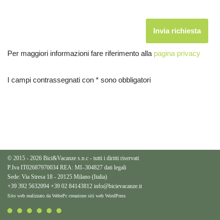
Per maggiori informazioni fare riferimento alla
pagina privacy
I campi contrassegnati con * sono obbligatori
© 2015 - 2026 Bici&Vacanze s.n.c - tutti i diritti riservati
P.Iva IT02687970034 REA: MI–304827
dati legali
Sede: Via Stresa 18 - 20125 Milano (Italia)
+39 392 5632094
+39 02 84143812
info@bicievacanze.it
Sito web realizzato da WebePc
creazione siti web WordPress