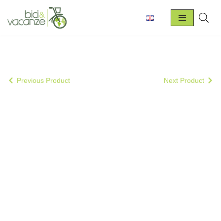
Vai
al
contenuto
Previous Product
Next Product