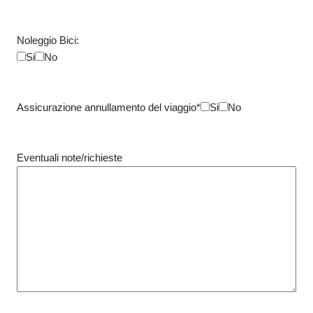
Noleggio Bici:
Si
No
Assicurazione annullamento del viaggio*
Si
No
Eventuali note/richieste