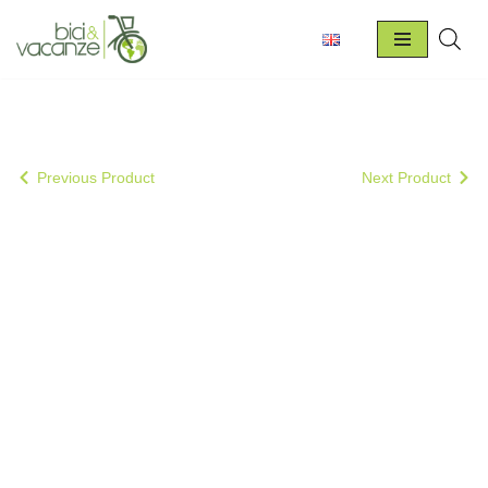
Vai
al
contenuto
Previous Product
Next Product