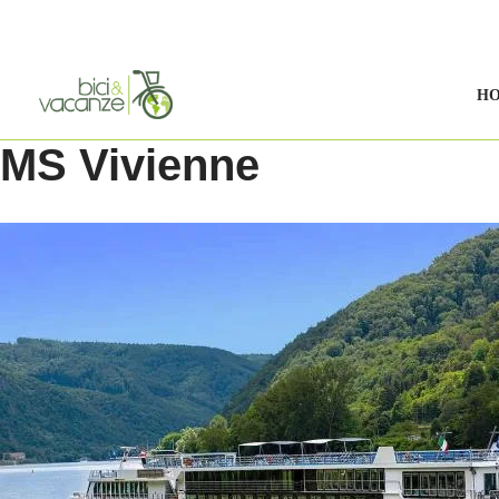
Vai
al
H
contenuto
MS Vivienne