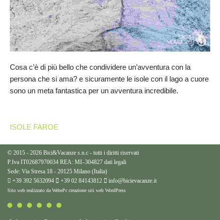
Cosa c’è di più bello che condividere un’avventura con la
persona che si ama? e sicuramente le isole con il lago a cuore
sono un meta fantastica per un avventura incredibile.
ISOLE FAROE
© 2015 - 2026 Bici&Vacanze s.n.c - tutti i diritti riservati
P.Iva IT02687970034 REA: MI–304827
dati legali
Sede: Via Stresa 18 - 20125 Milano (Italia)
+39 392 5632094
+39 02 84143812
info@bicievacanze.it
Sito web realizzato da WebePc
creazione siti web WordPress