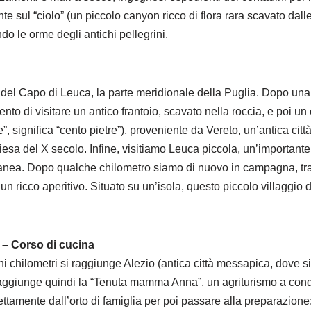
nte sul “ciolo” (un piccolo canyon ricco di flora rara scavato dal
do le orme degli antichi pellegrini.
ta del Capo di Leuca, la parte meridionale della Puglia. Dopo una 
mento di visitare un antico frantoio, scavato nella roccia, e poi 
e”, significa “cento pietre”), proveniente da Vereto, un’antica cit
iesa del X secolo. Infine, visitiamo Leuca piccola, un’important
nea. Dopo qualche chilometro siamo di nuovo in campagna, tra u
n ricco aperitivo. Situato su un’isola, questo piccolo villaggio d
) – Corso di cucina
ochi chilometri si raggiunge Alezio (antica città messapica, dove 
raggiunge quindi la “Tenuta mamma Anna”, un agriturismo a cond
rettamente dall’orto di famiglia per poi passare alla preparazione: 