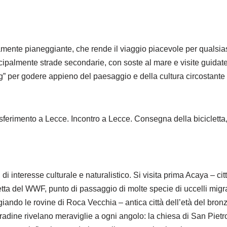
ente pianeggiante, che rende il viaggio piacevole per qualsiasi 
cipalmente strade secondarie, con soste al mare e visite guidate,
” per godere appieno del paesaggio e della cultura circostante con
rasferimento a Lecce. Incontro a Lecce. Consegna della bicicletta
i interesse culturale e naturalistico. Si visita prima Acaya – cit
tta del WWF, punto di passaggio di molte specie di uccelli migra
ggiando le rovine di Roca Vecchia – antica città dell’età del bron
radine rivelano meraviglie a ogni angolo: la chiesa di San Pietro 