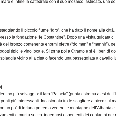
mare e infine la cattedrale con il suo mosaico lastricato, una sor
teggiando il piccolo fiume “Idro”, che ha dato il nome alla città
i presso la fondazione “le Costantine”. Dopo una visita guidata c
tà del bronzo contenente enormi pietre (“dolmen” e “menhir”), p
odotti tipici e vino locale. Si torna poi a Otranto e si è liberi di 
spiaggia vicino alla città o facendo una passeggiata a cavallo l
m)
lentino più selvaggio: il faro “Palacìa” (punta estrema a est dell’I
punti più interessanti. Incastonata tra le scogliere a picco sul
. Con un po’ di fortuna potremo vedere le montagne dell’Albania e
enti e muri a secco, ingegnosi espedienti dei contadini per rica