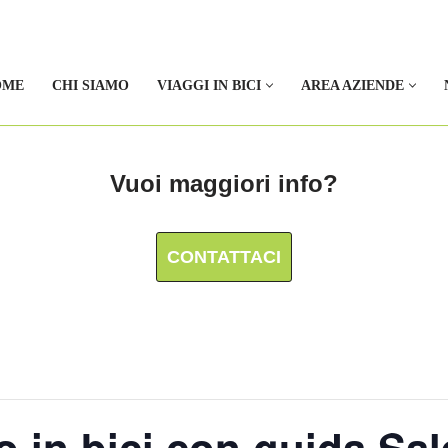
OME
CHI SIAMO
VIAGGI IN BICI
AREA AZIENDE
Vuoi maggiori info?
CONTATTACI