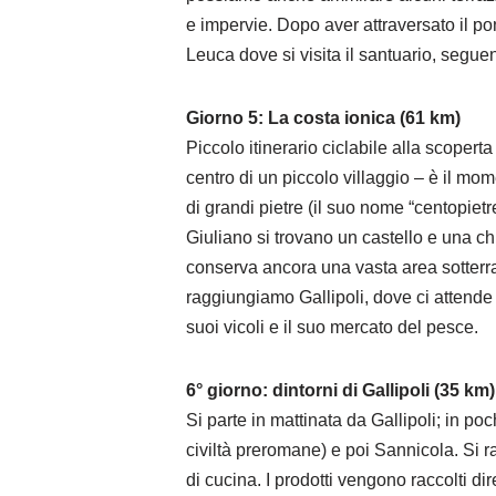
e impervie. Dopo aver attraversato il po
Leuca dove si visita il santuario, seguen
Giorno 5: La costa ionica (61 km)
Piccolo itinerario ciclabile alla scoper
centro di un piccolo villaggio – è il mo
di grandi pietre (il suo nome “centopietr
Giuliano si trovano un castello e una ch
conserva ancora una vasta area sotterra
raggiungiamo Gallipoli, dove ci attende u
suoi vicoli e il suo mercato del pesce.
6° giorno: dintorni di Gallipoli (35 km
Si parte in mattinata da Gallipoli; in p
civiltà preromane) e poi Sannicola. Si 
di cucina. I prodotti vengono raccolti di