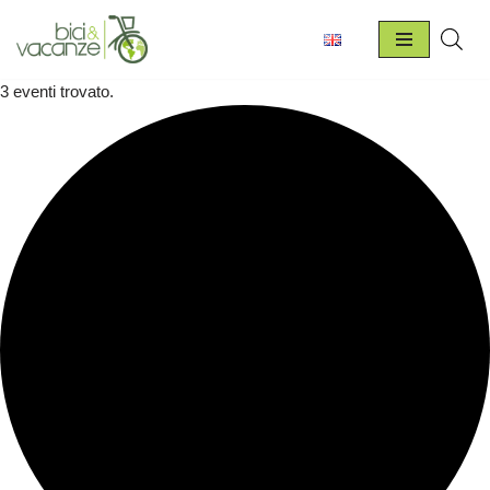
Vai
al
3 eventi trovato.
contenuto