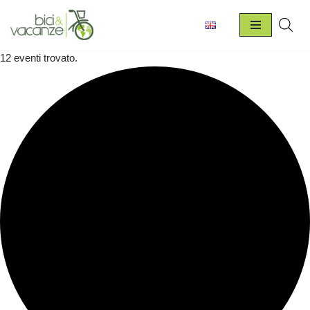
Vai
al
12 eventi trovato.
contenuto