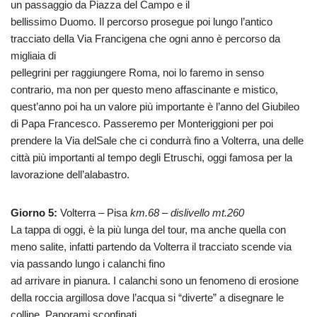
un passaggio da Piazza del Campo e il
bellissimo Duomo. Il percorso prosegue poi lungo l’antico
tracciato della Via Francigena che ogni anno è percorso da
migliaia di
pellegrini per raggiungere Roma, noi lo faremo in senso
contrario, ma non per questo meno affascinante e mistico,
quest’anno poi ha un valore più importante è l’anno del Giubileo
di Papa Francesco. Passeremo per Monteriggioni per poi
prendere la Via delSale che ci condurrà fino a Volterra, una delle
città più importanti al tempo degli Etruschi, oggi famosa per la
lavorazione dell’alabastro.
Giorno 5:
Volterra – Pisa
km.68 – dislivello mt.260
La tappa di oggi, è la più lunga del tour, ma anche quella con
meno salite, infatti partendo da Volterra il tracciato scende via
via passando lungo i calanchi fino
ad arrivare in pianura. I calanchi sono un fenomeno di erosione
della roccia argillosa dove l’acqua si “diverte” a disegnare le
colline. Panorami sconfinati