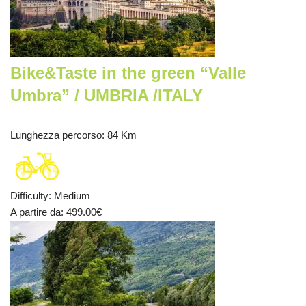
Bike&Taste in the green “Valle
Umbra” / UMBRIA /ITALY
Lunghezza percorso
: 84 Km
Difficulty
:
Medium
A partire da
: 499.00
€