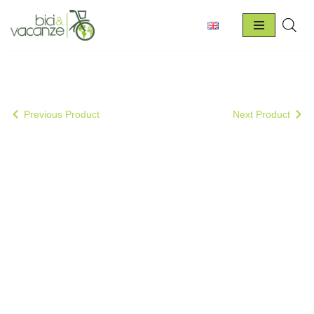
Vai
al
contenuto
Previous Product
Next Product