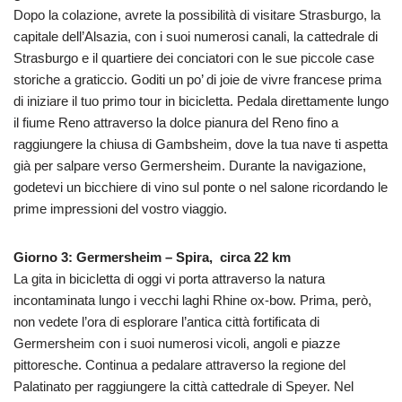
Dopo la colazione, avrete la possibilità di visitare Strasburgo, la
capitale dell’Alsazia, con i suoi numerosi canali, la cattedrale di
Strasburgo e il quartiere dei conciatori con le sue piccole case
storiche a graticcio. Goditi un po’ di joie de vivre francese prima
di iniziare il tuo primo tour in bicicletta. Pedala direttamente lungo
il fiume Reno attraverso la dolce pianura del Reno fino a
raggiungere la chiusa di Gambsheim, dove la tua nave ti aspetta
già per salpare verso Germersheim. Durante la navigazione,
godetevi un bicchiere di vino sul ponte o nel salone ricordando le
prime impressioni del vostro viaggio.
Giorno 3: Germersheim – Spira, circa 22 km
La gita in bicicletta di oggi vi porta attraverso la natura
incontaminata lungo i vecchi laghi Rhine ox-bow. Prima, però,
non vedete l’ora di esplorare l’antica città fortificata di
Germersheim con i suoi numerosi vicoli, angoli e piazze
pittoresche. Continua a pedalare attraverso la regione del
Palatinato per raggiungere la città cattedrale di Speyer. Nel