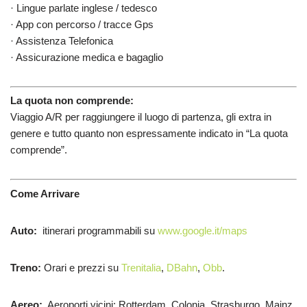
· Lingue parlate inglese / tedesco
· App con percorso / tracce Gps
· Assistenza Telefonica
· Assicurazione medica e bagaglio
La quota non comprende:
Viaggio A/R per raggiungere il luogo di partenza, gli extra in
genere e tutto quanto non espressamente indicato in “La quota
comprende”.
Come Arrivare
Auto:
itinerari programmabili su
www.google.it/maps
Treno:
Orari e prezzi su
Trenitalia
,
DBahn
,
Obb
.
Aereo:
Aeroporti vicini: Rotterdam, Colonia, Strasburgo, Mainz