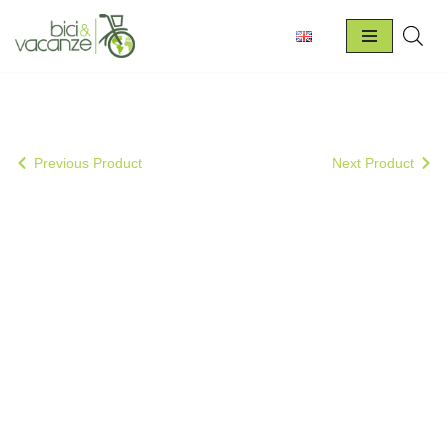
Vai
al
contenuto
Previous Product
Next Product