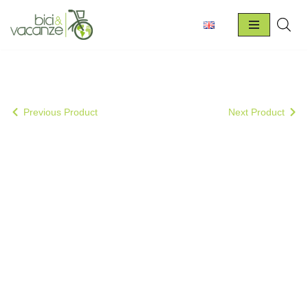
Vai
al
contenuto
Previous Product
Next Product