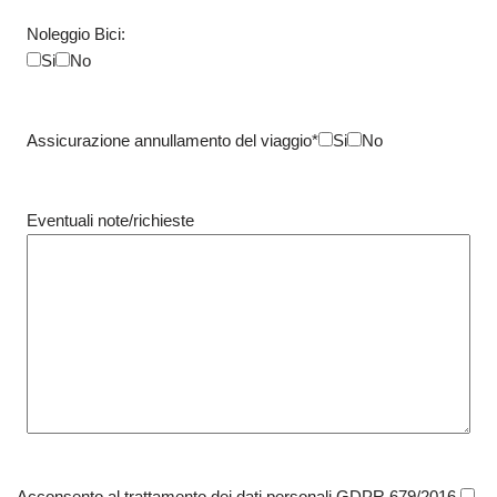
Noleggio Bici:
Si
No
Assicurazione annullamento del viaggio*
Si
No
Eventuali note/richieste
Acconsento al trattamento dei dati personali GDPR 679/2016