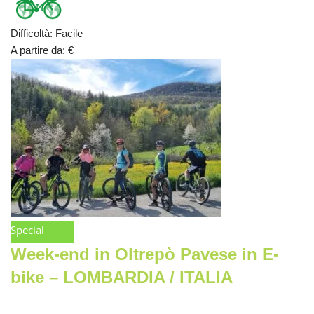
Difficoltà
:
Facile
A partire da
:
€
Special
Week-end in Oltrepò Pavese in E-
bike – LOMBARDIA / ITALIA