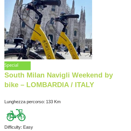
Special
South Milan Navigli Weekend by
bike – LOMBARDIA / ITALY
Lunghezza percorso
: 133 Km
Difficulty
:
Easy