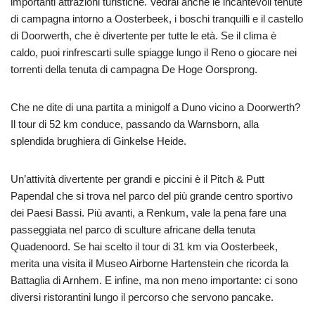
importanti attrazioni turistiche. Vedrai anche le incantevoli tenute
di campagna intorno a Oosterbeek, i boschi tranquilli e il castello
di Doorwerth, che è divertente per tutte le età. Se il clima è
caldo, puoi rinfrescarti sulle spiagge lungo il Reno o giocare nei
torrenti della tenuta di campagna De Hoge Oorsprong.
Che ne dite di una partita a minigolf a Duno vicino a Doorwerth?
Il tour di 52 km conduce, passando da Warnsborn, alla
splendida brughiera di Ginkelse Heide.
Un’attività divertente per grandi e piccini è il Pitch & Putt
Papendal che si trova nel parco del più grande centro sportivo
dei Paesi Bassi. Più avanti, a Renkum, vale la pena fare una
passeggiata nel parco di sculture africane della tenuta
Quadenoord. Se hai scelto il tour di 31 km via Oosterbeek,
merita una visita il Museo Airborne Hartenstein che ricorda la
Battaglia di Arnhem. E infine, ma non meno importante: ci sono
diversi ristorantini lungo il percorso che servono pancake.