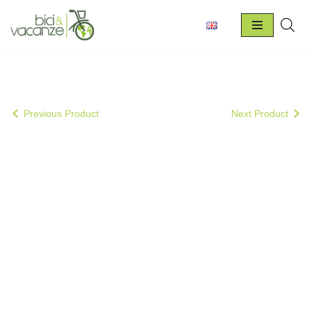
Vai
al
contenuto
Previous Product
Next Product