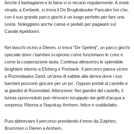
Anche il barbagianni e la faina vi si recano regolarmente. A metà
strada, a Eerbeek, si trova il De Brugkabouter Pancake Inn che,
con il suo grande parco giochi è un luogo perfetto per fare una
sosta. Noleggiano anche canoe e pedalò per pagaiare sul
Canale Apeldoorn.
Nei boschi vicino a Dieren, si trova “De Spelerij”, un parco giochi
speciale dove i bambini scoprono come funzionano le cose e
come la cooperazione aiuta. Continua attraverso le splendide
brughiere intorno a Elsberg e Posbank. Il percorso passa vicino
a Rozendaalse Zand, un’area di sabbie alla deriva dove i tuoi
bambini possono giocare per un po’. Oppure portali al castello e
ai giardini di Rozendael. Attenzione: Nei giardini del castello, il
turista sprovveduto può ritrovarsi inzuppato dai getti d’acqua a
sorpresa. Ritorna a Stayokay Arnhem, felice e soddisfatto.
Puoi abbreviare il percorso prendendo il treno da Zutphen,
Brummen o Dieren a Arnhem.