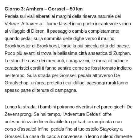
Giorno 3: Arnhem – Gorssel – 50 km
Pedala sui viali alberati ai margini della riserva naturale del
Veluwe. Attraversa il fiume IJssel in un punto incantevole vicino
al villaggio di Dieren. Il paesaggio cambia completamente
quando pedali sulla sommità delle dighe verso il mulino
Bronkhorster di Bronkhorst, forse la più piccola città del paese.
Poco più avanti si trova la bellissima città anseatica di Zutphen.
Le storiche case dei mercanti, i magazzini, le mura cittadine e i
caratteristici cortili ti fanno sentire come se fossi tornato indietro
nel tempo. Sulla strada per Gorssel, pedala attraverso De
Graafschap, un’area protetta i cui idilliaci paesaggi rurali fanno
spesso parte di tenute di campagna.
Lungo la strada, i bambini potranno divertirsi nel parco giochi De
Zevensprong. Se hai tempo, l’Adventure Eefde ti offre
un’esperienza indimenticabile tra go-kart, arrampicata o un
corso d’assalto! Infine, pedala fino al tuo ostello Stayokay a
Gorssel. La casa da caccia norvegese in legno splendidamente