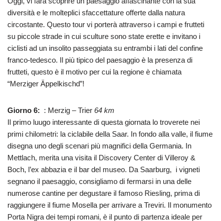
Oggi, vi farà scoprire un paesaggio affascinante con la sua
diversità e le molteplici sfaccettature offerte dalla natura
circostante. Questo tour vi porterà attraverso i campi e frutteti
su piccole strade in cui sculture sono state erette e invitano i
ciclisti ad un insolito passeggiata su entrambi i lati del confine
franco-tedesco. Il più tipico del paesaggio è la presenza di
frutteti, questo è il motivo per cui la regione è chiamata
“Merziger Äppelkischd”!
Giorno 6:
: Merzig – Trier
64 km
Il primo luugo interessante di questa giornata lo troverete nei
primi chilometri: la ciclabile della Saar. In fondo alla valle, il fiume
disegna uno degli scenari più magnifici della Germania. In
Mettlach, merita una visita il Discovery Center di Villeroy &
Boch, l’ex abbazia e il bar del museo. Da Saarburg, i vigneti
segnano il paesaggio, consigliamo di fermarsi in una delle
numerose cantine per degustare il famoso Riesling, prima di
raggiungere il fiume Mosella per arrivare a Treviri. Il monumento
Porta Nigra dei tempi romani, è il punto di partenza ideale per