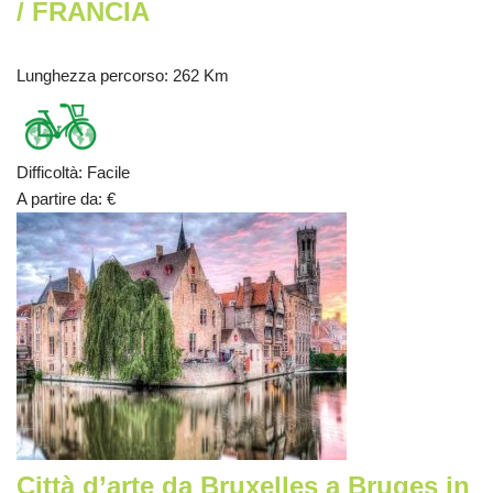
/ FRANCIA
Lunghezza percorso
: 262 Km
Difficoltà
:
Facile
A partire da
:
€
Città d’arte da Bruxelles a Bruges in