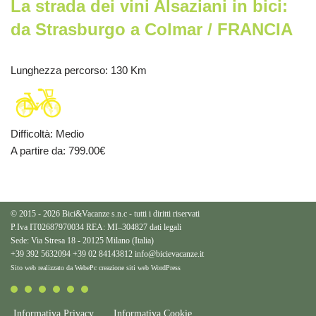
La strada dei vini Alsaziani in bici:
da Strasburgo a Colmar / FRANCIA
Lunghezza percorso
: 130 Km
Difficoltà
:
Medio
A partire da
: 799.00
€
© 2015 - 2026 Bici&Vacanze s.n.c - tutti i diritti riservati
P.Iva IT02687970034 REA: MI–304827
dati legali
Sede: Via Stresa 18 - 20125 Milano (Italia)
+39 392 5632094
+39 02 84143812
info@bicievacanze.it
Sito web realizzato da WebePc
creazione siti web WordPress
Informativa Privacy
Informativa Cookie