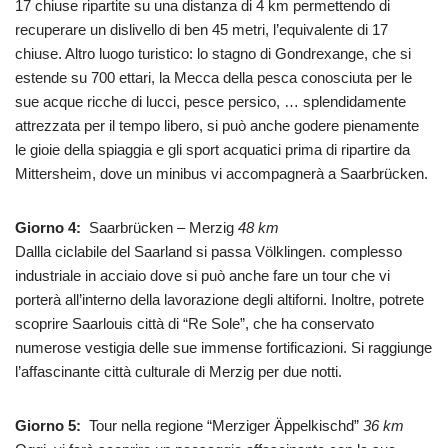
17 chiuse ripartite su una distanza di 4 km permettendo di
recuperare un dislivello di ben 45 metri, l’equivalente di 17
chiuse. Altro luogo turistico: lo stagno di Gondrexange, che si
estende su 700 ettari, la Mecca della pesca conosciuta per le
sue acque ricche di lucci, pesce persico, … splendidamente
attrezzata per il tempo libero, si può anche godere pienamente
le gioie della spiaggia e gli sport acquatici prima di ripartire da
Mittersheim, dove un minibus vi accompagnerà a Saarbrücken.
Giorno 4:
Saarbrücken – Merzig
48 km
Dallla ciclabile del Saarland si passa Völklingen. complesso
industriale in acciaio dove si può anche fare un tour che vi
porterà all’interno della lavorazione degli altiforni. Inoltre, potrete
scoprire Saarlouis città di “Re Sole”, che ha conservato
numerose vestigia delle sue immense fortificazioni. Si raggiunge
l’affascinante città culturale di Merzig per due notti.
Giorno 5:
Tour nella regione “Merziger Äppelkischd”
36 km