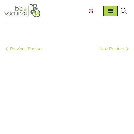
Vai
al
contenuto
Previous Product
Next Product