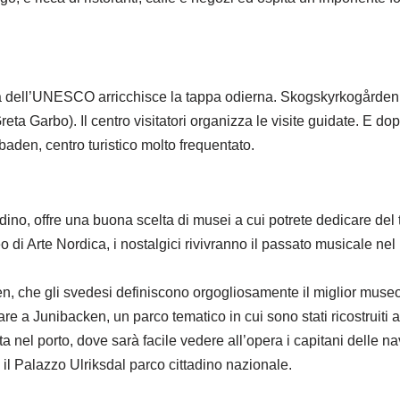
tà dell’UNESCO arricchisce la tappa odierna. Skogskyrkogården, 
reta Garbo). Il centro visitatori organizza le visite guidate. E do
öbaden, centro turistico molto frequentato.
tadino, offre una buona scelta di musei a cui potrete dedicare del
 di Arte Nordica, i nostalgici rivivranno il passato musicale ne
n, che gli svedesi definiscono orgogliosamente il miglior museo
are a Junibacken, un parco tematico in cui sono stati ricostruiti
nel porto, dove sarà facile vedere all’opera i capitani delle na
a il Palazzo Ulriksdal parco cittadino nazionale.