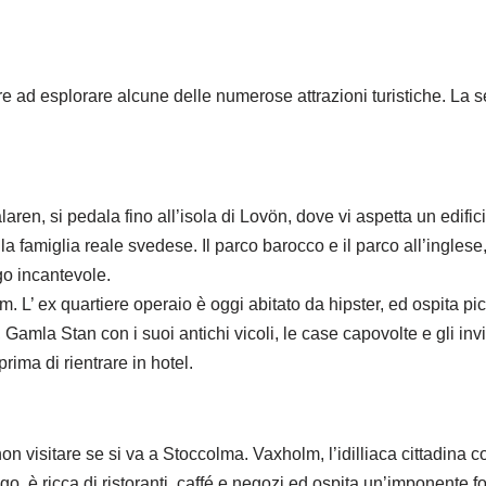
e ad esplorare alcune delle numerose attrazioni turistiche. La s
laren, si pedala fino all’isola di Lovön, dove vi aspetta un edif
la famiglia reale svedese. Il parco barocco e il parco all’inglese,
go incantevole.
m. L’ ex quartiere operaio è oggi abitato da hipster, ed ospita pi
 Gamla Stan con i suoi antichi vicoli, le case capovolte e gli inv
rima di rientrare in hotel.
ò non visitare se si va a Stoccolma. Vaxholm, l’idilliaca cittadina
elago, è ricca di ristoranti, caffé e negozi ed ospita un’imponente