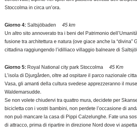
Stoccolma in circa un’ora.
Giorno 4:
Saltsjöbaden
45 km
Un altro sito annoverato tra i beni del Patrimonio dell’Umani
fusione tra architettura e natura (ove giace anche la “divina” G
cittadina raggiungendo l’idilliaco villaggio balneare di Saltsj
Giorno 5:
Royal National city park Stoccolma
45 Km
L’isola di Djurgården, oltre ad ospitare il parco nazionale cit
Vasa, gli amanti della cultura svedese apprezzeranno il museo
Waldemarsudde.
Se non volete chiudervi tra quattro mura, decidete per Skanse
bicicletta con i vostri bambini, non perdete l’occasione di and
non può mancare la casa di Pippi Calzelunghe. Fate una sosta 
di attracco, prima di ripartire in direzione Nord dove vi aspett