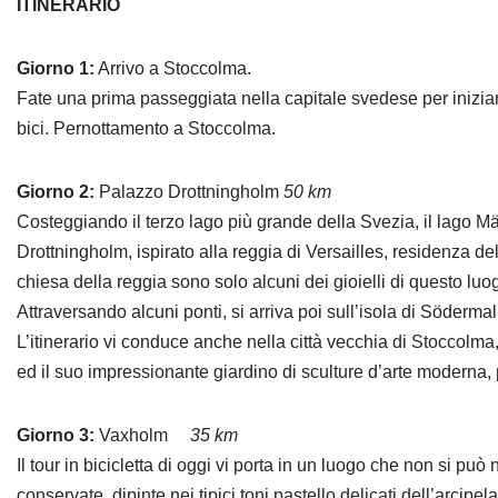
ITINERARIO
Giorno 1:
Arrivo a Stoccolma.
Fate una prima passeggiata nella capitale svedese per iniziar
bici. Pernottamento a Stoccolma.
Giorno 2:
Palazzo Drottningholm
50 km
Costeggiando il terzo lago più grande della Svezia, il lago Mä
Drottningholm, ispirato alla reggia di Versailles, residenza del
chiesa della reggia sono solo alcuni dei gioielli di questo luo
Attraversando alcuni ponti, si arriva poi sull’isola di Södermal
L’itinerario vi conduce anche nella città vecchia di Stoccolma,
ed il suo impressionante giardino di sculture d’arte moderna, p
Giorno 3:
Vaxholm
35 km
Il tour in bicicletta di oggi vi porta in un luogo che non si pu
conservate, dipinte nei tipici toni pastello delicati dell’arcip