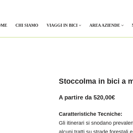
OME
CHI SIAMO
VIAGGI IN BICI
AREA AZIENDE
Stoccolma in bici a 
A partire da
520,00
€
Caratteristiche Tecniche:
Gli itinerari si snodano prevalen
alcuni tratti su strade forestali