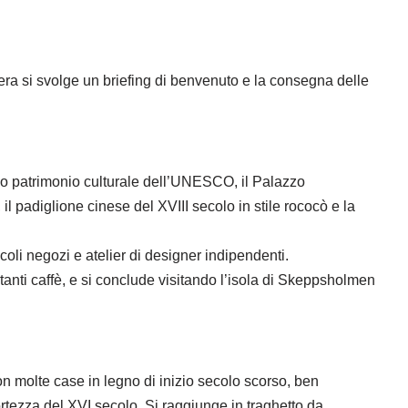
era si svolge un briefing di benvenuto e la consegna delle
icio patrimonio culturale dell’UNESCO, il Palazzo
 il padiglione cinese del XVIII secolo in stile rococò e la
ccoli negozi e atelier di designer indipendenti.
itanti caffè, e si conclude visitando l’isola di Skeppsholmen
 con molte case in legno di inizio secolo scorso, ben
 fortezza del XVI secolo. Si raggiunge in traghetto da