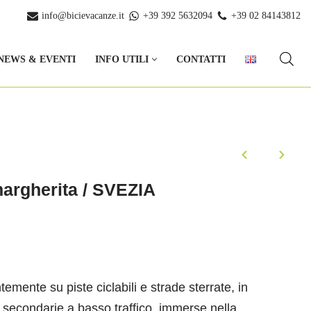
info@bicievacanze.it
+39 392 5632094
+39 02 84143812
NEWS & EVENTI
INFO UTILI
CONTATTI
margherita / SVEZIA
temente su piste ciclabili e strade sterrate, in
 e secondarie a basso traffico, immerse nella