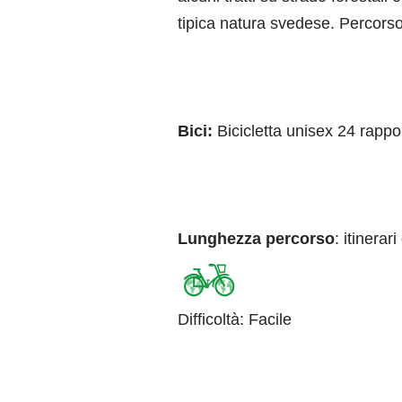
tipica natura svedese. Percors
Bici:
Bicicletta unisex 24 rappor
Lunghezza percorso
: itinerar
Difficoltà
:
Facile