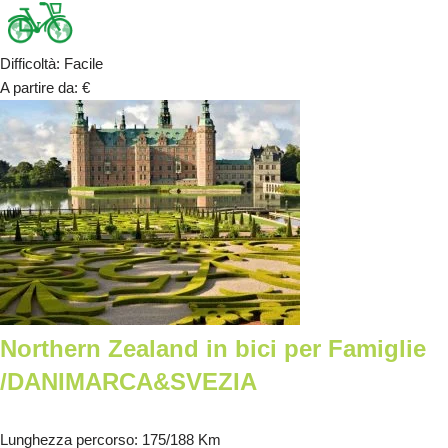
Difficoltà
:
Facile
A partire da
:
€
Northern Zealand in bici per Famiglie
/DANIMARCA&SVEZIA
Lunghezza percorso
: 175/188 Km