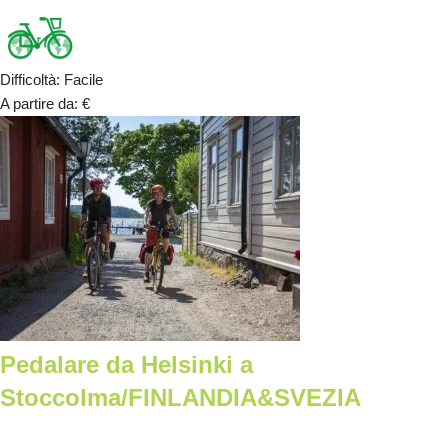
Difficoltà
:
Facile
A partire da
:
€
Pedalare da Helsinki a
Stoccolma/FINLANDIA&SVEZIA