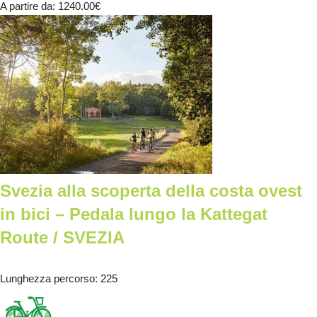
A partire da
: 1240.00
€
Svezia alla scoperta della costa ovest
in bici – Pedala lungo la Kattegat
Route / SVEZIA
Lunghezza percorso
: 225