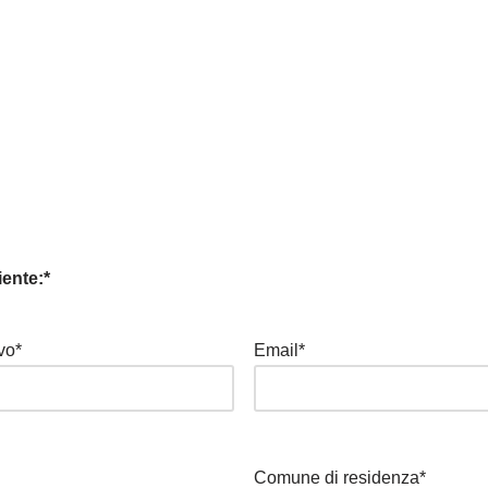
iente:*
vo*
Email*
Comune di residenza*