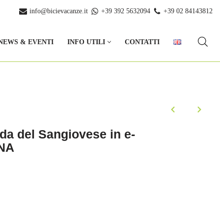
info@bicievacanze.it
+39 392 5632094
+39 02 84143812
NEWS & EVENTI
INFO UTILI
CONTATTI
rada del Sangiovese in e-
NA