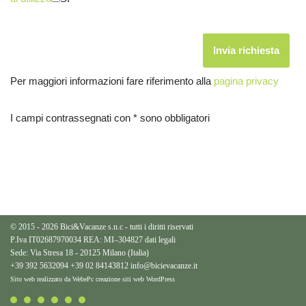
Per maggiori informazioni fare riferimento alla
pagina privacy
I campi contrassegnati con * sono obbligatori
© 2015 - 2026 Bici&Vacanze s.n.c - tutti i diritti riservati
P.Iva IT02687970034 REA: MI–304827
dati legali
Sede: Via Stresa 18 - 20125 Milano (Italia)
+39 392 5632094
+39 02 84143812
info@bicievacanze.it
Sito web realizzato da WebePc
creazione siti web WordPress