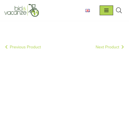
Vai
al
contenuto
Previous Product
Next Product