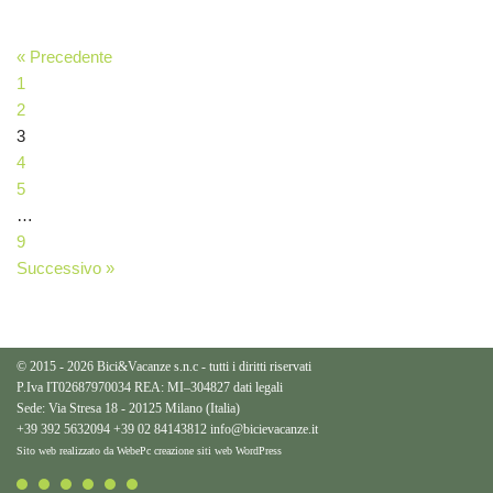
« Precedente
1
2
3
4
5
…
9
Successivo »
© 2015 - 2026 Bici&Vacanze s.n.c - tutti i diritti riservati
P.Iva IT02687970034 REA: MI–304827
dati legali
Sede: Via Stresa 18 - 20125 Milano (Italia)
+39 392 5632094
+39 02 84143812
info@bicievacanze.it
Sito web realizzato da WebePc
creazione siti web WordPress