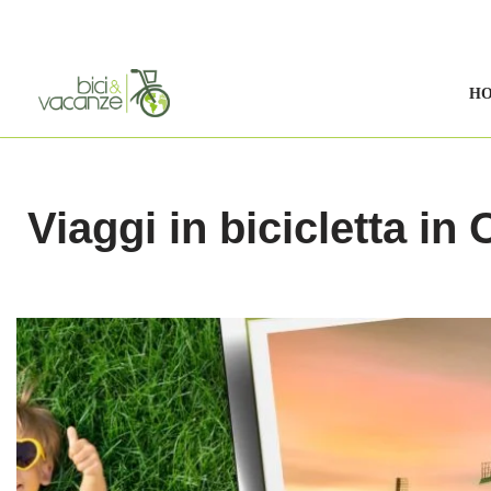
Vai
al
H
contenuto
Viaggi in bicicletta in