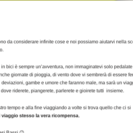
ono da considerare infinite cose e noi possiamo aiutarvi nella sc
io.
 in bici è sempre un’avventura, non immaginatevi solo pedalate
anche giornate di pioggia, di vento dove vi sembrerà di essere fe
i deviazioni, gambe e umore che faranno male, ma sarà un viag
ove riderete, piangerete, parlerete e gioirete tutti insieme.
ostro tempo e alla fine viaggiando a volte si trova quello che ci si
il viaggio stesso la vera ricompensa.
aesi Bassi 😉