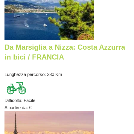
Da Marsiglia a Nizza: Costa Azzurra
in bici / FRANCIA
Lunghezza percorso
: 280 Km
Difficoltà
:
Facile
A partire da
:
€