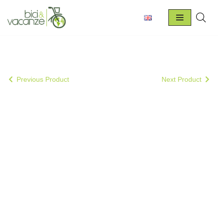
Vai
al
contenuto
Previous Product
Next Product