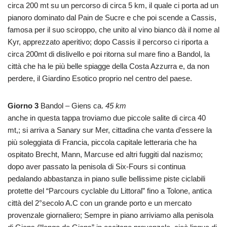
circa 200 mt su un percorso di circa 5 km, il quale ci porta ad un
pianoro dominato dal Pain de Sucre e che poi scende a Cassis,
famosa per il suo sciroppo, che unito al vino bianco dà il nome al
Kyr, apprezzato aperitivo; dopo Cassis il percorso ci riporta a
circa 200mt di dislivello e poi ritorna sul mare fino a Bandol, la
città che ha le più belle spiagge della Costa Azzurra e, da non
perdere, il Giardino Esotico proprio nel centro del paese.
Giorno 3
Bandol – Giens ca.
45 km
anche in questa tappa troviamo due piccole salite di circa 40
mt,; si arriva a Sanary sur Mer, cittadina che vanta d’essere la
più soleggiata di Francia, piccola capitale letteraria che ha
ospitato Brecht, Mann, Marcuse ed altri fuggiti dal nazismo;
dopo aver passato la penisola di Six-Fours si continua
pedalando abbastanza in piano sulle bellissime piste ciclabili
protette del “Parcours cyclable du Littoral” fino a Tolone, antica
città del 2°secolo A.C con un grande porto e un mercato
provenzale giornaliero; Sempre in piano arriviamo alla penisola