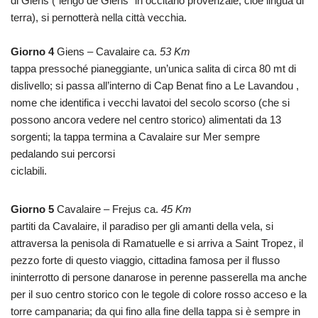
di Giens (“lengo de Giens” in occitano provenzale, cioè lingua di
terra), si pernotterà nella città vecchia.
Giorno 4
Giens – Cavalaire ca.
53 Km
tappa pressoché pianeggiante, un’unica salita di circa 80 mt di
dislivello; si passa all’interno di Cap Benat fino a Le Lavandou ,
nome che identifica i vecchi lavatoi del secolo scorso (che si
possono ancora vedere nel centro storico) alimentati da 13
sorgenti; la tappa termina a Cavalaire sur Mer sempre
pedalando sui percorsi
ciclabili.
Giorno 5
Cavalaire – Frejus ca.
45 Km
partiti da Cavalaire, il paradiso per gli amanti della vela, si
attraversa la penisola di Ramatuelle e si arriva a Saint Tropez, il
pezzo forte di questo viaggio, cittadina famosa per il flusso
ininterrotto di persone danarose in perenne passerella ma anche
per il suo centro storico con le tegole di colore rosso acceso e la
torre campanaria; da qui fino alla fine della tappa si è sempre in