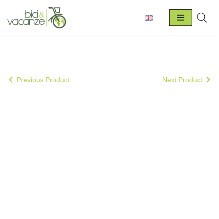
Vai
al
contenuto
Previous Product
Next Product