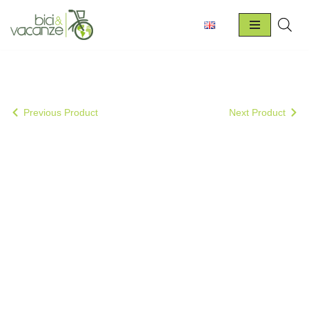
Vai
al
contenuto
Previous Product
Next Product