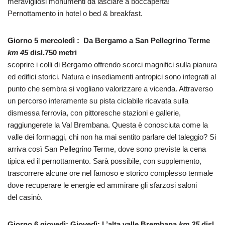
meravigliosi monumenti da lasciare a boccaperta!
Pernottamento in hotel o bed & breakfast.
Giorno 5 mercoledì : Da Bergamo a San Pellegrino Terme
km 45
disl.750 metri
scoprire i colli di Bergamo offrendo scorci magnifici sulla pianura
ed edifici storici. Natura e insediamenti antropici sono integrati al
punto che sembra si vogliano valorizzare a vicenda. Attraverso
un percorso interamente su pista ciclabile ricavata sulla
dismessa ferrovia, con pittoresche stazioni e gallerie,
raggiungerete la Val Brembana. Questa è conosciuta come la
valle dei formaggi, chi non ha mai sentito parlare del taleggio? Si
arriva così San Pellegrino Terme, dove sono previste la cena
tipica ed il pernottamento. Sarà possibile, con supplemento,
trascorrere alcune ore nel famoso e storico complesso termale
dove recuperare le energie ed ammirare gli sfarzosi saloni
del casinò.
Giorno 6 giovedì: Giovedì: L’alta valle Brembana
km 35
disl.