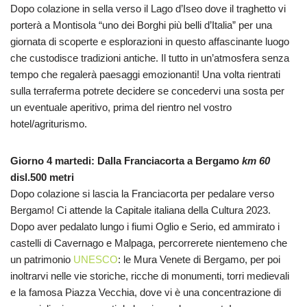
Dopo colazione in sella verso il Lago d’Iseo dove il traghetto vi
porterà a Montisola “uno dei Borghi più belli d’Italia” per una
giornata di scoperte e esplorazioni in questo affascinante luogo
che custodisce tradizioni antiche. Il tutto in un’atmosfera senza
tempo che regalerà paesaggi emozionanti! Una volta rientrati
sulla terraferma potrete decidere se concedervi una sosta per
un eventuale aperitivo, prima del rientro nel vostro
hotel/agriturismo.
Giorno 4 martedi:
Dalla Franciacorta a Bergamo
km 60
disl.500 metri
Dopo colazione si lascia la Franciacorta per pedalare verso
Bergamo! Ci attende la Capitale italiana della Cultura 2023.
Dopo aver pedalato lungo i fiumi Oglio e Serio, ed ammirato i
castelli di Cavernago e Malpaga, percorrerete nientemeno che
un patrimonio
UNESCO
: le Mura Venete di Bergamo, per poi
inoltrarvi nelle vie storiche, ricche di monumenti, torri medievali
e la famosa Piazza Vecchia, dove vi è una concentrazione di