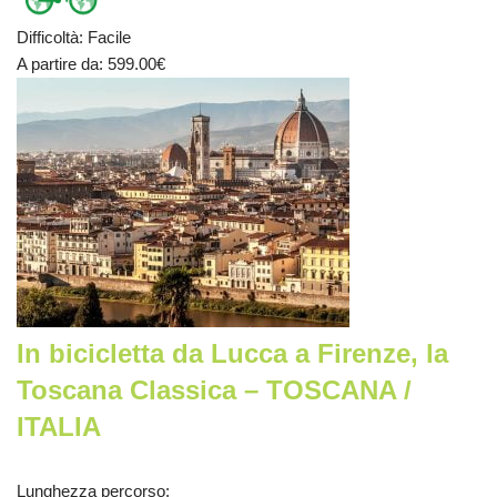
Difficoltà
:
Facile
A partire da
: 599.00
€
In bicicletta da Lucca a Firenze, la
Toscana Classica – TOSCANA /
ITALIA
Lunghezza percorso
: