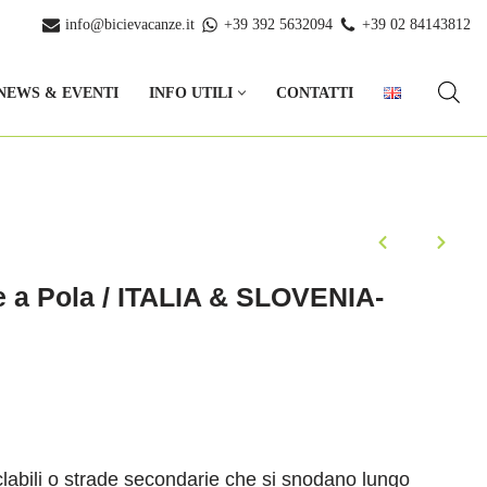
info@bicievacanze.it
+39 392 5632094
+39 02 84143812
NEWS & EVENTI
INFO UTILI
CONTATTI
te a Pola / ITALIA & SLOVENIA-
iclabili o strade secondarie che si snodano lungo