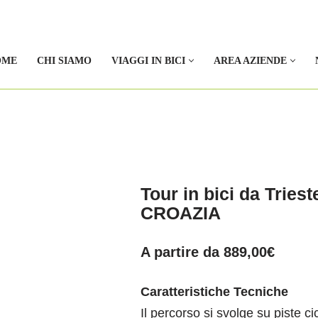
OME
CHI SIAMO
VIAGGI IN BICI
AREA AZIENDE
Tour in bici da Tries
CROAZIA
A partire da
889,00
€
Caratteristiche Tecniche
Il percorso si svolge su piste c