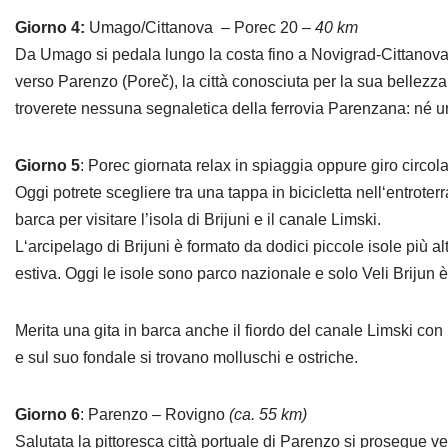
Giorno 4:
Umago/Cittanova – Porec 20 –
40 km
Da Umago si pedala lungo la costa fino a Novigrad-Cittanova. Q
verso Parenzo (Poreč), la città conosciuta per la sua bellezza
troverete nessuna segnaletica della ferrovia Parenzana: né una
Giorno 5
: Porec giornata relax in spiaggia oppure giro circol
Oggi potrete scegliere tra una tappa in bicicletta nell‘entrote
barca per visitare l’isola di Brijuni e il canale Limski.
L‘arcipelago di Brijuni è formato da dodici piccole isole più al
estiva. Oggi le isole sono parco nazionale e solo Veli Brijun è
Merita una gita in barca anche il fiordo del canale Limski con 
e sul suo fondale si trovano molluschi e ostriche.
Giorno 6
: Parenzo – Rovigno
(ca. 55 km)
Salutata la pittoresca città portuale di Parenzo si prosegue ve