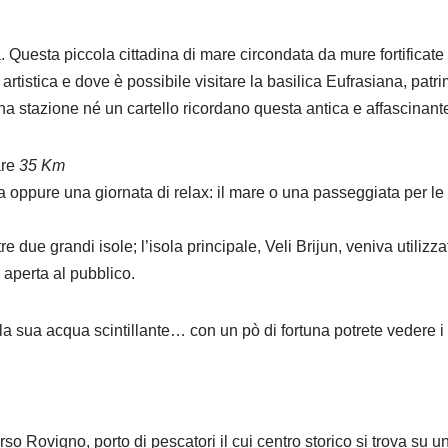
uesta piccola cittadina di mare circondata da mure fortificate s
 artistica e dove è possibile visitare la basilica Eufrasiana, pa
 stazione né un cartello ricordano questa antica e affascinante t
are
35 Km
rra oppure una giornata di relax: il mare o una passeggiata per le
tre due grandi isole; l’isola principale, Veli Brijun, veniva utili
 aperta al pubblico.
la sua acqua scintillante… con un pò di fortuna potrete vedere i d
rso Rovigno, porto di pescatori il cui centro storico si trova su u