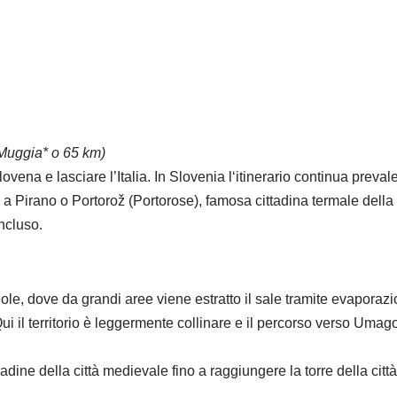
-Muggia* o 65 km)
slovena e lasciare l’Italia. In Slovenia l‘itinerario continua prev
o a Pirano o Portorož (Portorose), famosa cittadina termale della 
incluso.
ole, dove da grandi aree viene estratto il sale tramite evaporazi
i il territorio è leggermente collinare e il percorso verso Umago è
dine della città medievale fino a raggiungere la torre della città