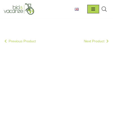
Vai
al
contenuto
Previous Product
Next Product