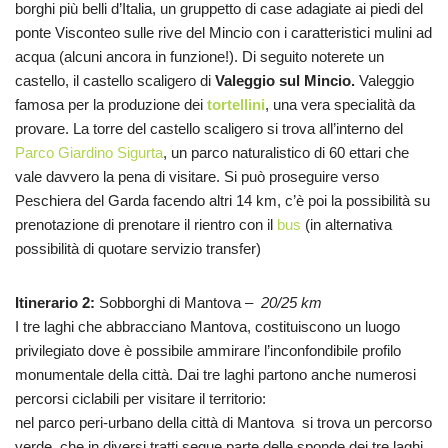
borghi più belli d’Italia, un gruppetto di case adagiate ai piedi del
ponte Visconteo sulle rive del Mincio con i caratteristici mulini ad
acqua (alcuni ancora in funzione!). Di seguito noterete un
castello, il castello scaligero di
Valeggio sul Mincio.
Valeggio
famosa per la produzione dei
tortellini
, una vera specialità da
provare. La torre del castello scaligero si trova all’interno del
Parco Giardino Sigurta
, un parco naturalistico di 60 ettari che
vale davvero la pena di visitare. Si può proseguire verso
Peschiera del Garda facendo altri 14 km, c’è poi la possibilità su
prenotazione di prenotare il rientro con il
bus
(in alternativa
possibilità di quotare servizio transfer)
Itinerario 2:
Sobborghi di Mantova –
20/25 km
I tre laghi che abbracciano Mantova, costituiscono un luogo
privilegiato dove è possibile ammirare l’inconfondibile profilo
monumentale della città. Dai tre laghi partono anche numerosi
percorsi ciclabili per visitare il territorio:
nel parco peri-urbano della città di Mantova si trova un percorso
verde, che in diversi tratti segue parte delle sponde dei tre laghi