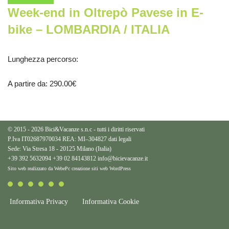
Week-end in Oltrepò Pavese in E-
bike – LOMBARDIA / ITALIA
Lunghezza percorso
:
A partire da
: 290.00
€
© 2015 - 2026 Bici&Vacanze s.n.c - tutti i diritti riservati
P.Iva IT02687970034 REA: MI–304827
dati legali
Sede: Via Stresa 18 - 20125 Milano (Italia)
+39 392 5632094
+39 02 84143812
info@bicievacanze.it
Sito web realizzato da WebePc
creazione siti web WordPress
Informativa Privacy
Informativa Cookie