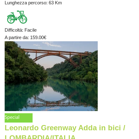
Lunghezza percorso
: 63 Km
Difficoltà
:
Facile
A partire da
: 159.00
€
Special
Leonardo Greenway Adda in bici /
LOMBARDIA/ITALIA