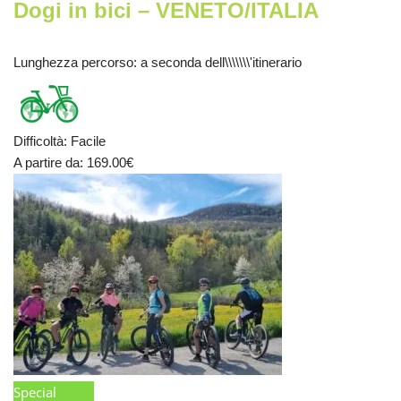
Dogi in bici – VENETO/ITALIA
Lunghezza percorso
: a seconda dell\\\\\\\'itinerario
Difficoltà
:
Facile
A partire da
: 169.00
€
Special