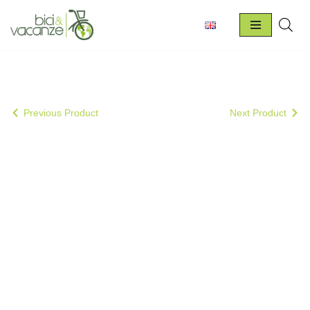
Vai
al
contenuto
Previous Product
Next Product