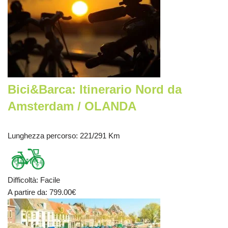
Bici&Barca: Itinerario Nord da
Amsterdam / OLANDA
Lunghezza percorso
: 221/291 Km
Difficoltà
:
Facile
A partire da
: 799.00
€