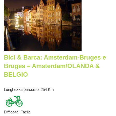
Bici & Barca: Amsterdam-Bruges e
Bruges – Amsterdam/OLANDA &
BELGIO
Lunghezza percorso
: 254 Km
Difficoltà
:
Facile