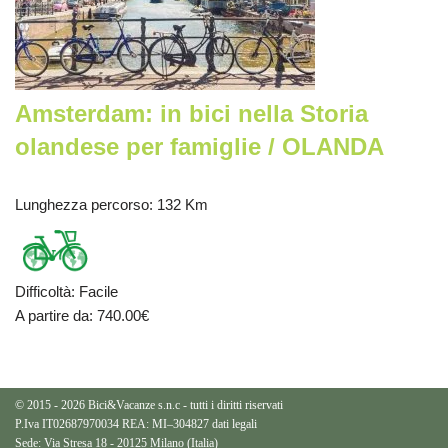
Amsterdam: in bici nella Storia
olandese per famiglie / OLANDA
Lunghezza percorso
: 132 Km
Difficoltà
:
Facile
A partire da
: 740.00
€
© 2015 - 2026 Bici&Vacanze s.n.c - tutti i diritti riservati
P.Iva IT02687970034 REA: MI–304827
dati legali
Sede: Via Stresa 18 - 20125 Milano (Italia)