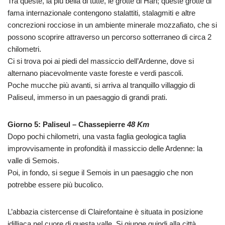
Tra queste, la più bella di tutte, le grotte di Han; queste grotte di
fama internazionale contengono stalattiti, stalagmiti e altre
concrezioni rocciose in un ambiente minerale mozzafiato, che si
possono scoprire attraverso un percorso sotterraneo di circa 2
chilometri.
Ci si trova poi ai piedi del massiccio dell’Ardenne, dove si
alternano piacevolmente vaste foreste e verdi pascoli.
Poche mucche più avanti, si arriva al tranquillo villaggio di
Paliseul, immerso in un paesaggio di grandi prati.
Giorno 5: Paliseul – Chassepierre
48 Km
Dopo pochi chilometri, una vasta faglia geologica taglia
improvvisamente in profondità il massiccio delle Ardenne: la
valle di Semois.
Poi, in fondo, si segue il Semois in un paesaggio che non
potrebbe essere più bucolico.
L’abbazia cistercense di Clairefontaine è situata in posizione
idilliaca nel cuore di questa valle. Si giunge quindi alla città