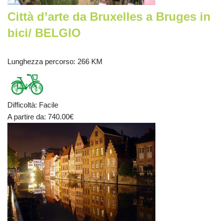
Città d’arte da Bruxelles a Bruges in
bici/ BELGIO
Lunghezza percorso
: 266 KM
Difficoltà
:
Facile
A partire da
: 740.00
€