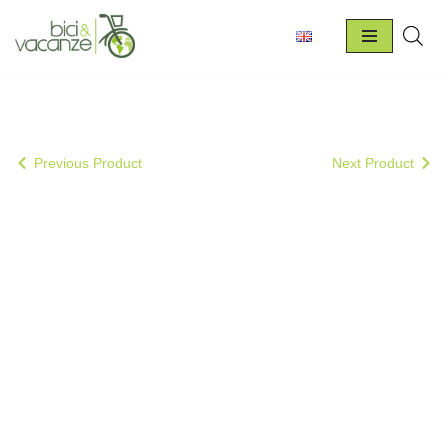
Vai
al
contenuto
Previous Product
Next Product