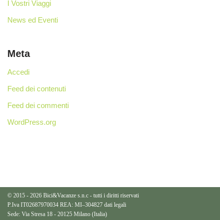
I Vostri Viaggi
News ed Eventi
Meta
Accedi
Feed dei contenuti
Feed dei commenti
WordPress.org
© 2015 - 2026 Bici&Vacanze s.n.c - tutti i diritti riservati
P.Iva IT02687970034 REA: MI–304827
dati legali
Sede: Via Stresa 18 - 20125 Milano (Italia)