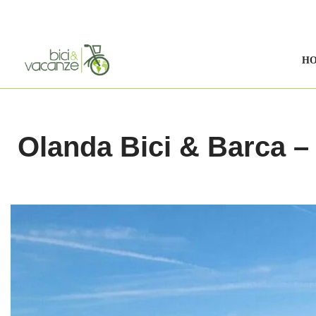
Vai
al
H
contenuto
Olanda Bici & Barca –