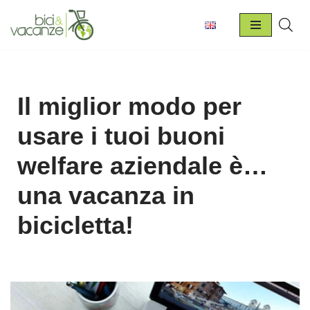
Vai
al
contenuto
Il miglior modo per
usare i tuoi buoni
welfare aziendale è…
una vacanza in
bicicletta!