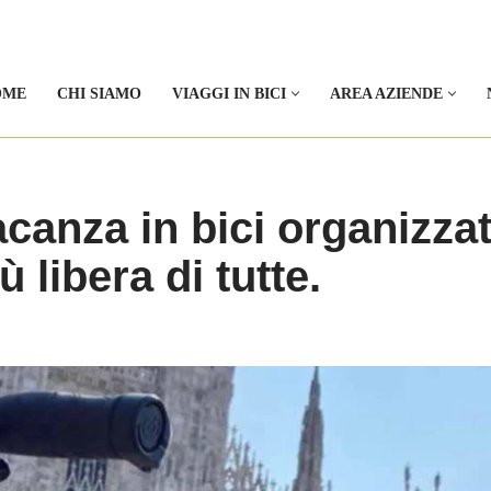
OME
CHI SIAMO
VIAGGI IN BICI
AREA AZIENDE
canza in bici organizza
 libera di tutte.