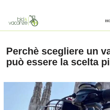
Vai
al
H
contenuto
Perchè scegliere un va
può essere la scelta più