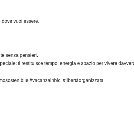
e dove vuoi essere.
nte senza pensieri.
eciale: ti restituisce tempo, energia e spazio per vivere davver
mosostenibile #vacanzainbici #libertàorganizzata