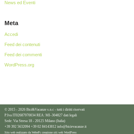
News ed Eventi
Meta
Accedi
Feed dei contenuti
Feed dei commenti
WordPress.org
© 2015 - 2026 Bici&Vacanze s.n.c - tutti i diritti riservati
P.Iva IT02687970034 REA: MI–304827
dati legali
Sede: Via Stresa 18 - 20125 Milano (Italia)
+39 392 5632094
+39 02 84143812
info@bicievacanze.it
Sito web realizzato da WebePc
creazione siti web WordPress