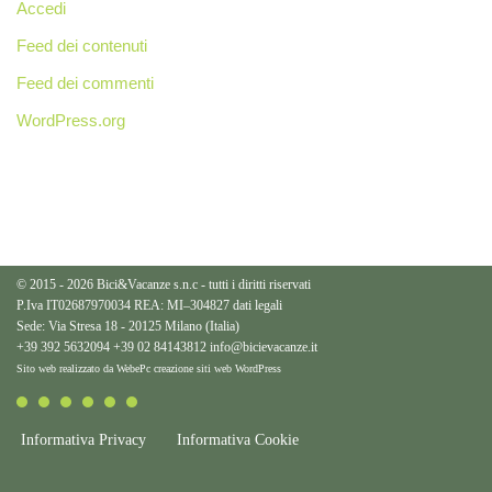
Accedi
Feed dei contenuti
Feed dei commenti
WordPress.org
© 2015 - 2026 Bici&Vacanze s.n.c - tutti i diritti riservati
P.Iva IT02687970034 REA: MI–304827
dati legali
Sede: Via Stresa 18 - 20125 Milano (Italia)
+39 392 5632094
+39 02 84143812
info@bicievacanze.it
Sito web realizzato da WebePc
creazione siti web WordPress
Informativa Privacy
Informativa Cookie