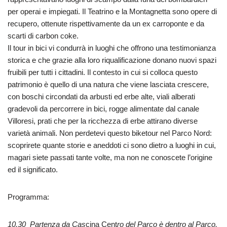
per operai e impiegati. Il Teatrino e la Montagnetta sono opere di
recupero, ottenute rispettivamente da un ex carroponte e da
scarti di carbon coke.
Il tour in bici vi condurrà in luoghi che offrono una testimonianza
storica e che grazie alla loro riqualificazione donano nuovi spazi
fruibili per tutti i cittadini. Il contesto in cui si colloca questo
patrimonio è quello di una natura che viene lasciata crescere,
con boschi circondati da arbusti ed erbe alte, viali alberati
gradevoli da percorrere in bici, rogge alimentate dal canale
Villoresi, prati che per la ricchezza di erbe attirano diverse
varietà animali. Non perdetevi questo biketour nel Parco Nord:
scoprirete quante storie e aneddoti ci sono dietro a luoghi in cui,
magari siete passati tante volte, ma non ne conoscete l’origine
ed il significato.
Programma:
10.30
Partenza da Cas
cina Cent
ro del Parco
è dentro al Parco,