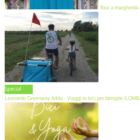
Tour a margherita
Special
Leonardo Greenway Adda - Viaggi in bici per famiglie /LO