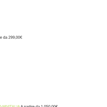
re da
299,00
€
TO-MI)/ITALIA
A partire da
1.050,00
€