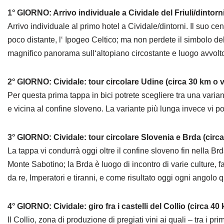
1° GIORNO: Arrivo individuale a Cividale del Friuli/dintorn
Arrivo individuale al primo hotel a Cividale/dintorni. Il suo c
poco distante, l‘ Ipogeo Celtico; ma non perdete il simbolo de
magnifico panorama sull‘altopiano circostante e luogo avvolto
2° GIORNO: Cividale: tour circolare Udine (circa 30 km o v
Per questa prima tappa in bici potrete scegliere tra una varian
e vicina al confine sloveno. La variante più lunga invece vi po
3° GIORNO: Cividale: tour circolare Slovenia e Brda (circ
La tappa vi condurrà oggi oltre il confine sloveno fin nella Br
Monte Sabotino; la Brda è luogo di incontro di varie culture, f
da re, Imperatori e tiranni, e come risultato oggi ogni angolo
4° GIORNO: Cividale: giro fra i castelli del Collio (circa 4
Il Collio, zona di produzione di pregiati vini ai quali – tra i 