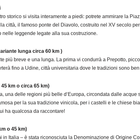
i
entro storico si visita interamente a piedi: potrete ammirare la P
lla città, il famoso ponte del Diavolo, costruito nel XV secolo p
 nelle leggende legate alla sua costruzione.
ariante lunga circa 60 km )
te più breve e una lunga. La prima vi condurrà a Prepotto, piccol
rterà fino a Udine, città universitaria dove le tradizioni sono be
a 45 km o circa 65 km)
da, una delle regioni più belle d‘Europa, circondata dalle acque 
amosa per la sua tradizione vinicola, per i castelli e le chiese bi
 qui ha qualcosa da raccontare!
0 km o 45 km)
primi in Italia – è stata riconosciuta la Denominazione di Origine 