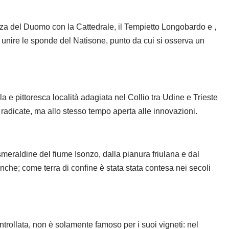
iazza del Duomo con la Cattedrale, il Tempietto Longobardo e ,
er unire le sponde del Natisone, punto da cui si osserva un
a e pittoresca località adagiata nel Collio tra Udine e Trieste
n radicate, ma allo stesso tempo aperta alle innovazioni.
smeraldine del fiume Isonzo, dalla pianura friulana e dal
anche; come terra di confine è stata stata contesa nei secoli
Controllata, non è solamente famoso per i suoi vigneti: nel