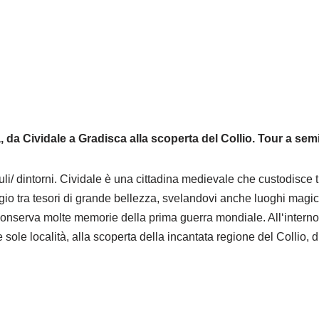
ia, da Cividale a Gradisca alla scoperta del Collio. Tour a se
iuli/ dintorni. Cividale è una cittadina medievale che custodisce 
tra tesori di grande bellezza, svelandovi anche luoghi magici 
he conserva molte memorie della prima guerra mondiale. All‘intern
sole località, alla scoperta della incantata regione del Collio, 