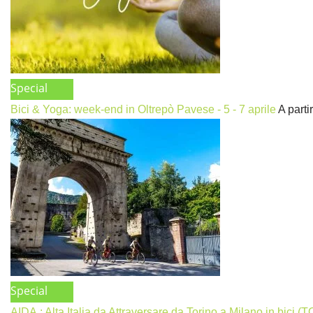
Special
Bici & Yoga: week-end in Oltrepò Pavese - 5 - 7 aprile
A parti
Special
AIDA.: Alta Italia da Attraversare da Torino a Milano in bici (