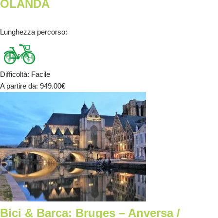
OLANDA
Lunghezza percorso
:
Difficoltà
:
Facile
A partire da
: 949.00
€
Bici & Barca: Bruges – Anversa /