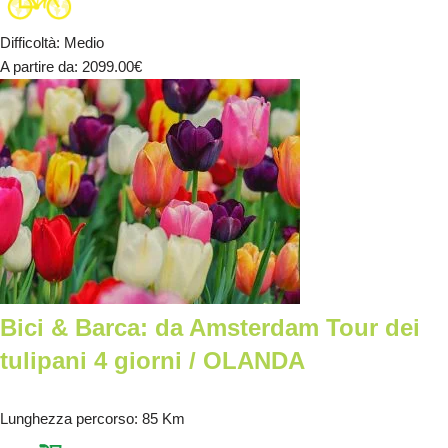
Difficoltà
:
Medio
A partire da
: 2099.00
€
Bici & Barca: da Amsterdam Tour dei
tulipani 4 giorni / OLANDA
Lunghezza percorso
: 85 Km