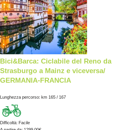
Bici&Barca: Ciclabile del Reno da
Strasburgo a Mainz e viceversa/
GERMANIA-FRANCIA
Lunghezza percorso
: km 165 / 167
Difficoltà
:
Facile
A partire da
: 1299.00
€