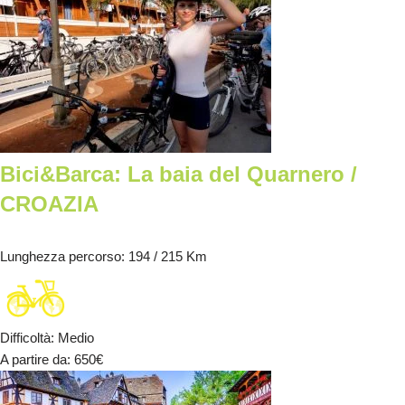
Bici&Barca: La baia del Quarnero /
CROAZIA
Lunghezza percorso
: 194 / 215 Km
Difficoltà
:
Medio
A partire da
: 650
€