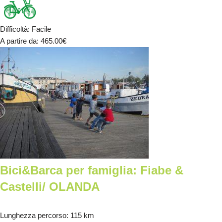
Difficoltà
:
Facile
A partire da
: 465.00
€
Bici&Barca per famiglia: Fiabe &
Castelli/ OLANDA
Lunghezza percorso
: 115 km