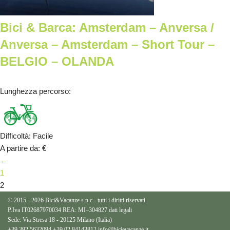
Bici & Barca: Amsterdam – Anversa /
Anversa – Amsterdam – Short Tour –
BELGIO – OLANDA
Lunghezza percorso
:
Difficoltà
:
Facile
A partire da
:
€
←
1
2
© 2015 - 2026 Bici&Vacanze s.n.c - tutti i diritti riservati
P.Iva IT02687970034 REA: MI–304827
dati legali
Sede: Via Stresa 18 - 20125 Milano (Italia)
+39 392 5632094
+39 02 84143812
info@bicievacanze.it