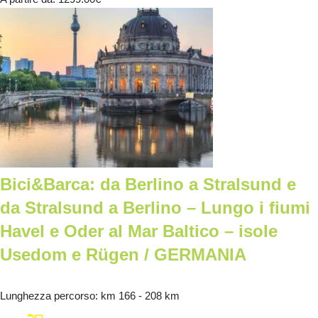
Bici&Barca: da Berlino a Stralsund e
da Stralsund a Berlino – Lungo i fiumi
Havel e Oder al Mar Baltico – isole
Usedom e Rügen / GERMANIA
Lunghezza percorso
: km 166 - 208 km