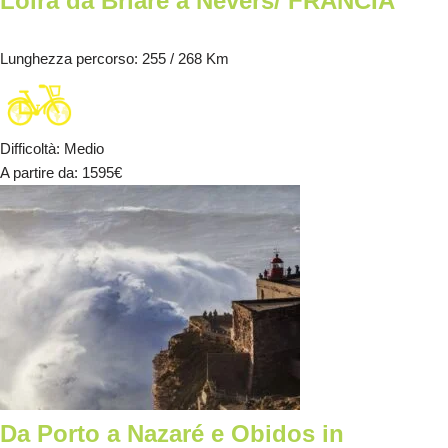
Loira da Briare a Nevers/ FRANCIA
Lunghezza percorso
: 255 / 268 Km
Difficoltà
:
Medio
A partire da
: 1595
€
Da Porto a Nazaré e Obidos in