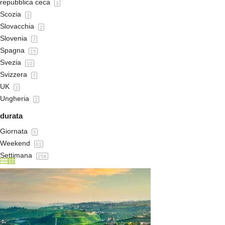
repubblica ceca
3
Scozia
3
Slovacchia
2
Slovenia
7
Spagna
15
Svezia
10
Svizzera
7
UK
3
Ungheria
2
durata
Giornata
5
Weekend
61
Settimana
258