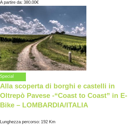
A partire da
: 380.00
€
Special
Alla scoperta di borghi e castelli in
Oltrepò Pavese -“Coast to Coast” in E-
Bike – LOMBARDIA/ITALIA
Lunghezza percorso
: 192 Km