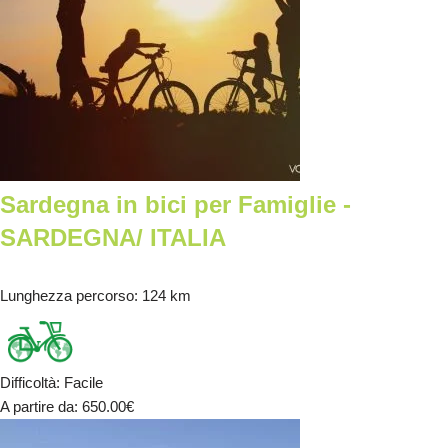
Sardegna in bici per Famiglie -
SARDEGNA/ ITALIA
Lunghezza percorso
: 124 km
Difficoltà
:
Facile
A partire da
: 650.00
€