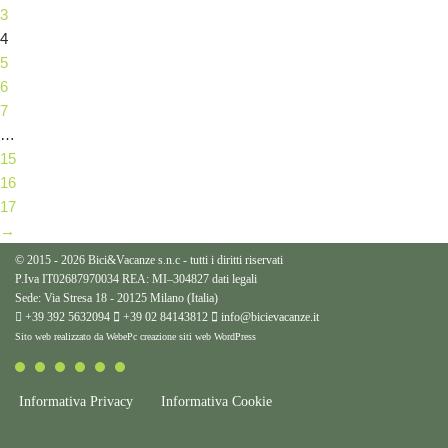
3
4
5
6
7
…
15
16
17
→
© 2015 - 2026 Bici&Vacanze s.n.c - tutti i diritti riservati
P.Iva IT02687970034 REA: MI–304827
dati legali
Sede: Via Stresa 18 - 20125 Milano (Italia)
+39 392 5632094
+39 02 84143812
info@bicievacanze.it
Sito web realizzato da WebePc
creazione siti web WordPress
Informativa Privacy
Informativa Cookie