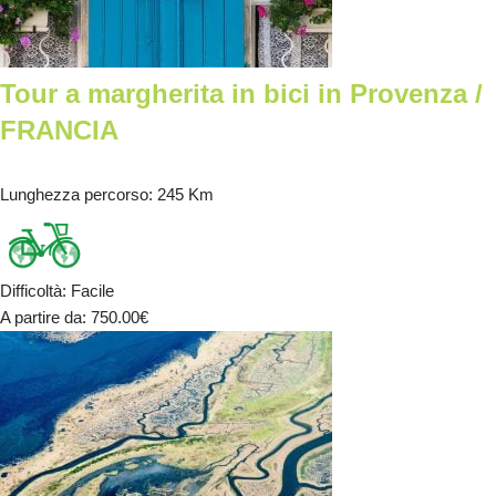
Tour a margherita in bici in Provenza /
FRANCIA
Lunghezza percorso
: 245 Km
Difficoltà
:
Facile
A partire da
: 750.00
€