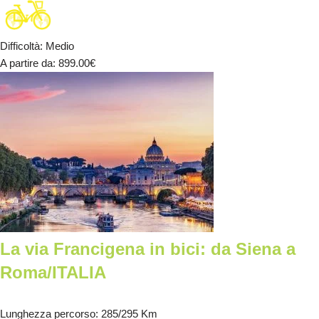
Difficoltà
:
Medio
A partire da
: 899.00
€
La via Francigena in bici: da Siena a
Roma/ITALIA
Lunghezza percorso
: 285/295 Km