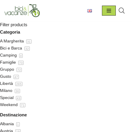
Vai
al
Filter products
contenuto
Categoria
A Margherita
31
Bici e Barca
32
Camping
4
Famiglie
73
Gruppo
72
Gusto
47
Libertà
265
Milano
30
Special
43
Weekend
71
Destinazione
Albania
1
Austria
19