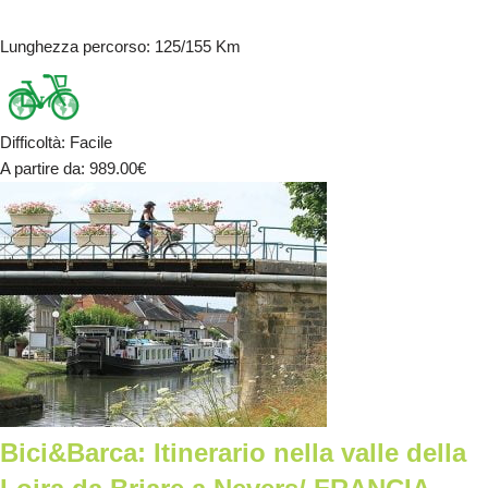
Lunghezza percorso
: 125/155 Km
Difficoltà
:
Facile
A partire da
: 989.00
€
Bici&Barca: Itinerario nella valle della