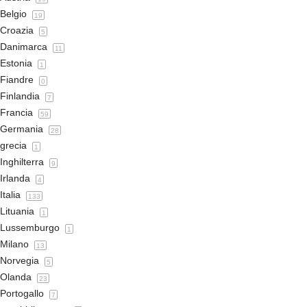
Belgio
19
Croazia
5
Danimarca
11
Estonia
1
Fiandre
0
Finlandia
7
Francia
59
Germania
28
grecia
1
Inghilterra
9
Irlanda
4
Italia
133
Lituania
1
Lussemburgo
1
Milano
13
Norvegia
5
Olanda
23
Portogallo
7