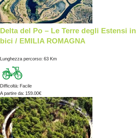
Delta del Po – Le Terre degli Estensi in
bici / EMILIA ROMAGNA
Lunghezza percorso
: 63 Km
Difficoltà
:
Facile
A partire da
: 159.00
€