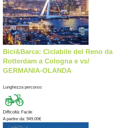
Bici&Barca: Ciclabile del Reno da
Rotterdam a Cologna e vs/
GERMANIA-OLANDA
Lunghezza percorso
:
Difficoltà
:
Facile
A partire da
: 949.00
€