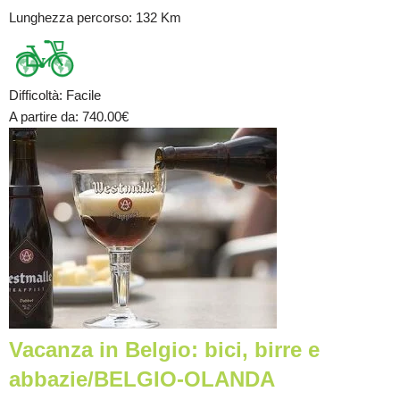
Lunghezza percorso
: 132 Km
Difficoltà
:
Facile
A partire da
: 740.00
€
Vacanza in Belgio: bici, birre e
abbazie/BELGIO-OLANDA