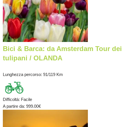
Bici & Barca: da Amsterdam Tour dei
tulipani / OLANDA
Lunghezza percorso
: 91/119 Km
Difficoltà
:
Facile
A partire da
: 999.00
€