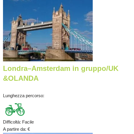
Londra–Amsterdam in gruppo/UK
&OLANDA
Lunghezza percorso
:
Difficoltà
:
Facile
A partire da
:
€