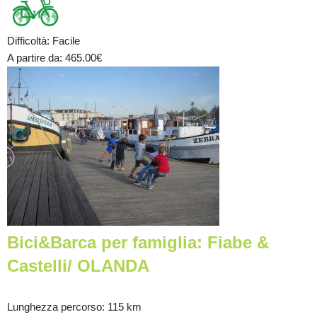
Difficoltà
:
Facile
A partire da
: 465.00
€
Bici&Barca per famiglia: Fiabe &
Castelli/ OLANDA
Lunghezza percorso
: 115 km