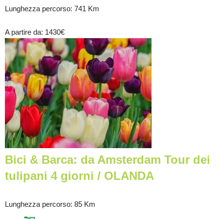
Lunghezza percorso
: 741 Km
A partire da
: 1430
€
Bici & Barca: da Amsterdam Tour dei
tulipani 4 giorni / OLANDA
Lunghezza percorso
: 85 Km