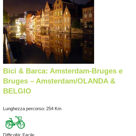
Bici & Barca: Amsterdam-Bruges e
Bruges – Amsterdam/OLANDA &
BELGIO
Lunghezza percorso
: 254 Km
Difficoltà
:
Facile