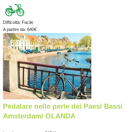
Difficoltà
:
Facile
A partire da
: 640
€
Pedalare nelle perle dei Paesi Bassi
Amsterdam/ OLANDA