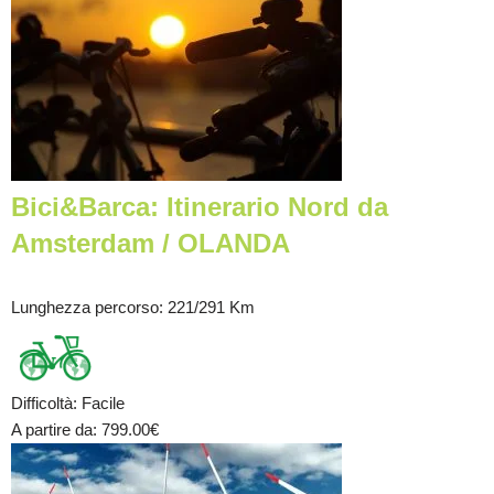
Bici&Barca: Itinerario Nord da
Amsterdam / OLANDA
Lunghezza percorso
: 221/291 Km
Difficoltà
:
Facile
A partire da
: 799.00
€