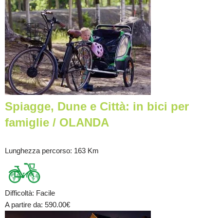
Spiagge, Dune e Città: in bici per
famiglie / OLANDA
Lunghezza percorso
: 163 Km
Difficoltà
:
Facile
A partire da
: 590.00
€