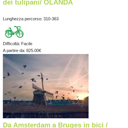
dei tulipani/ OLANDA
Lunghezza percorso
: 310-363
Difficoltà
:
Facile
A partire da
: 825.00
€
Da Amsterdam a Bruges in bici /